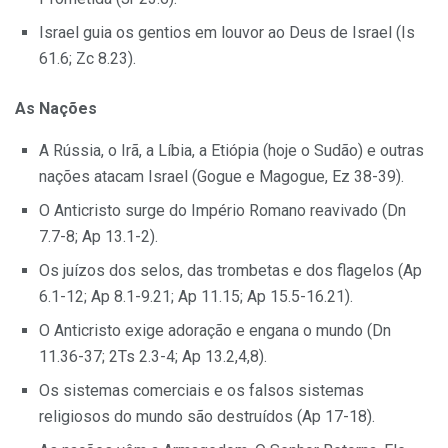
Israel guia os gentios em louvor ao Deus de Israel (Is
61.6; Zc 8.23).
As Nações
A Rússia, o Irã, a Líbia, a Etiópia (hoje o Sudão) e outras
nações atacam Israel (Gogue e Magogue, Ez 38-39).
O Anticristo surge do Império Romano reavivado (Dn
7.7-8; Ap 13.1-2).
Os juízos dos selos, das trombetas e dos flagelos (Ap
6.1-12; Ap 8.1-9.21; Ap 11.15; Ap 15.5-16.21).
O Anticristo exige adoração e engana o mundo (Dn
11.36-37; 2Ts 2.3-4; Ap 13.2,4,8).
Os sistemas comerciais e os falsos sistemas
religiosos do mundo são destruídos (Ap 17-18).