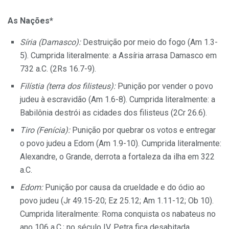
As Nações*
Síria (Damasco):
Destruição por meio do fogo (Am 1.3-
5). Cumprida literalmente: a Assíria arrasa Damasco em
732 a.C. (2Rs 16.7-9).
Filístia (terra dos filisteus):
Punição por vender o povo
judeu à escravidão (Am 1.6-8). Cumprida literalmente: a
Babilônia destrói as cidades dos filisteus (2Cr 26.6).
Tiro (Fenícia):
Punição por quebrar os votos e entregar
o povo judeu a Edom (Am 1.9-10). Cumprida literalmente:
Alexandre, o Grande, derrota a fortaleza da ilha em 322
a.C.
Edom:
Punição por causa da crueldade e do ódio ao
povo judeu (Jr 49.15-20; Ez 25.12; Am 1.11-12; Ob 10).
Cumprida literalmente: Roma conquista os nabateus no
ano 106 a.C.; no século IV, Petra fica desabitada.