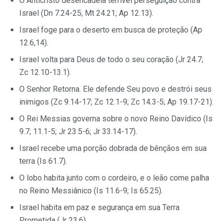
O Anticristo desencadeia terrível perseguição contra
Israel (Dn 7.24-25; Mt 24.21; Ap 12.13).
Israel foge para o deserto em busca de proteção (Ap
12.6,14).
Israel volta para Deus de todo o seu coração (Jr 24.7;
Zc 12.10-13.1).
O Senhor Retorna. Ele defende Seu povo e destrói seus
inimigos (Zc 9.14-17; Zc 12.1-9; Zc 14.3-5; Ap 19.17-21).
O Rei Messias governa sobre o novo Reino Davídico (Is
9.7; 11.1-5; Jr 23.5-6; Jr 33.14-17).
Israel recebe uma porção dobrada de bênçãos em sua
terra (Is 61.7).
O lobo habita junto com o cordeiro, e o leão come palha
no Reino Messiânico (Is 11.6-9; Is 65.25).
Israel habita em paz e segurança em sua Terra
Prometida (Jr 23.6).