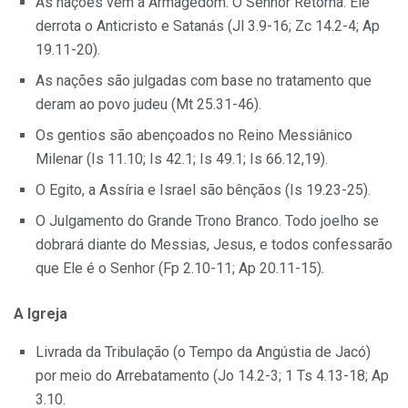
As nações vêm a Armagedom. O Senhor Retorna. Ele
derrota o Anticristo e Satanás (Jl 3.9-16; Zc 14.2-4; Ap
19.11-20).
As nações são julgadas com base no tratamento que
deram ao povo judeu (Mt 25.31-46).
Os gentios são abençoados no Reino Messiânico
Milenar (Is 11.10; Is 42.1; Is 49.1; Is 66.12,19).
O Egito, a Assíria e Israel são bênçãos (Is 19.23-25).
O Julgamento do Grande Trono Branco. Todo joelho se
dobrará diante do Messias, Jesus, e todos confessarão
que Ele é o Senhor (Fp 2.10-11; Ap 20.11-15).
A Igreja
Livrada da Tribulação (o Tempo da Angústia de Jacó)
por meio do Arrebatamento (Jo 14.2-3; 1 Ts 4.13-18; Ap
3.10.