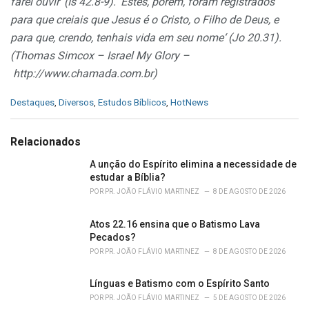
farei ouvir‘ (Is 42.8-9). ‘Estes, porém, foram registrados
para que creiais que Jesus é o Cristo, o Filho de Deus, e
para que, crendo, tenhais vida em seu nome‘ (Jo 20.31).
(Thomas Simcox –
Israel My Glory
–
http://www.chamada.com.br
)
C
Destaques
,
Diversos
,
Estudos Bíblicos
,
HotNews
a
t
e
Relacionados
g
o
A unção do Espírito elimina a necessidade de
r
estudar a Bíblia?
i
POR
PR. JOÃO FLÁVIO MARTINEZ
8 DE AGOSTO DE 2026
e
s
Atos 22.16 ensina que o Batismo Lava
:
Pecados?
POR
PR. JOÃO FLÁVIO MARTINEZ
8 DE AGOSTO DE 2026
Línguas e Batismo com o Espírito Santo
POR
PR. JOÃO FLÁVIO MARTINEZ
5 DE AGOSTO DE 2026