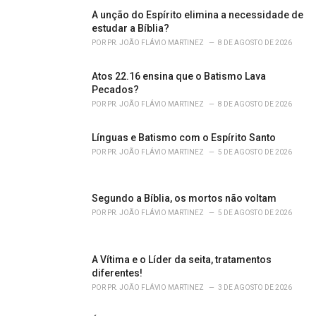
g
o
A unção do Espírito elimina a necessidade de
r
estudar a Bíblia?
i
POR
PR. JOÃO FLÁVIO MARTINEZ
8 DE AGOSTO DE 2026
e
s
Atos 22.16 ensina que o Batismo Lava
:
Pecados?
POR
PR. JOÃO FLÁVIO MARTINEZ
8 DE AGOSTO DE 2026
Línguas e Batismo com o Espírito Santo
POR
PR. JOÃO FLÁVIO MARTINEZ
5 DE AGOSTO DE 2026
Segundo a Bíblia, os mortos não voltam
POR
PR. JOÃO FLÁVIO MARTINEZ
5 DE AGOSTO DE 2026
A Vítima e o Líder da seita, tratamentos
diferentes!
POR
PR. JOÃO FLÁVIO MARTINEZ
3 DE AGOSTO DE 2026