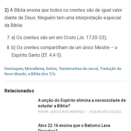
2)
A Bíblia ensina que todos os crentes são de igual valor
diante de Deus. Ninguém tem uma interpretação especial
da Bíblia:
a) Os crentes são um em Cristo (Jo. 17.20-23);
b) Os crentes compartilham de um único Mestre – o
Espírito Santo (Ef. 4.4-5).
C
Destaques
,
Miscelânea
,
Seitas
,
Testemunhas de Jeová
,
Tradução do
a
Novo Mundo, a Bíblia dos TJ's
t
e
g
Relacionados
o
r
A unção do Espírito elimina a necessidade de
i
estudar a Bíblia?
e
POR
PR. JOÃO FLÁVIO MARTINEZ
8 DE AGOSTO DE 2026
s
:
Atos 22.16 ensina que o Batismo Lava