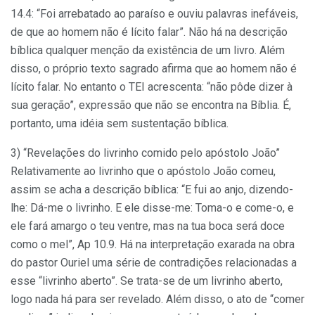
14.4: “Foi arrebatado ao paraíso e ouviu palavras inefáveis,
de que ao homem não é lícito falar”. Não há na descrição
bíblica qualquer menção da existência de um livro. Além
disso, o próprio texto sagrado afirma que ao homem não é
lícito falar. No entanto o TEI acrescenta: “não pôde dizer à
sua geração”, expressão que não se encontra na Bíblia. É,
portanto, uma idéia sem sustentação bíblica.
3) “Revelações do livrinho comido pelo apóstolo João”
Relativamente ao livrinho que o apóstolo João comeu,
assim se acha a descrição bíblica: “E fui ao anjo, dizendo-
lhe: Dá-me o livrinho. E ele disse-me: Toma-o e come-o, e
ele fará amargo o teu ventre, mas na tua boca será doce
como o mel”, Ap 10.9. Há na interpretação exarada na obra
do pastor Ouriel uma série de contradições relacionadas a
esse “livrinho aberto”. Se trata-se de um livrinho aberto,
logo nada há para ser revelado. Além disso, o ato de “comer