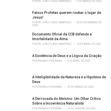
POR
PR. JOÃO FLÁVIO MARTINEZ
9 DE MARÇO DE 2026
:
Falsos Profetas querem roubar o lugar de
Jesus!
POR
PR. JOÃO FLÁVIO MARTINEZ
28 DE NOVEMBRO DE
2025
Documento Oficial da CCB defende a
Imortalidade da Alma
POR
PR. JOÃO FLÁVIO MARTINEZ
10 DE ABRIL DE 2025
A Existência de Deus e a Lógica da Criação
POR
ENVIADO POR EMAIL
4 DE ABRIL DE 2025
A Inteligibilidade da Natureza e a Hipótese de
Deus
POR
ENVIADO POR EMAIL
29 DE MARÇO DE 2025
A Derrocada do Ateísmo: Um Olhar Crítico
Sobre a Incoerência Naturalista
POR
ENVIADO POR EMAIL
24 DE JANEIRO DE 2025