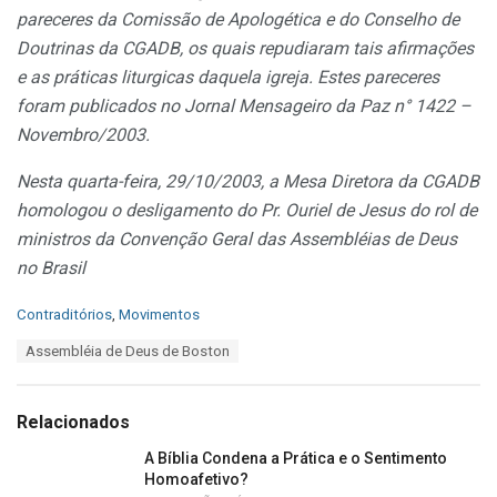
pareceres da Comissão de Apologética e do Conselho de
Doutrinas da CGADB, os quais repudiaram tais afirmações
e as práticas liturgicas daquela igreja. Estes pareceres
foram publicados no Jornal Mensageiro da Paz n° 1422 –
Novembro/2003.
Nesta quarta-feira, 29/10/2003, a Mesa Diretora da CGADB
homologou o desligamento do Pr. Ouriel de Jesus do rol de
ministros da Convenção Geral das Assembléias de Deus
no Brasil
C
Contraditórios
,
Movimentos
a
T
Assembléia de Deus de Boston
t
a
e
g
g
s
o
Relacionados
:
r
i
A Bíblia Condena a Prática e o Sentimento
e
Homoafetivo?
s