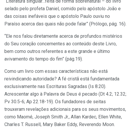
“Literatura singular…feita de forma sobrenatural – do livro
selado pelo profeta Daniel, comido pelo apóstolo João e
das coisas inefáveis que o apóstolo Paulo ouviu no
Paraíso acerca das quais não pode falar” (Prólogo, pág. 16).
“Ele nos falou diretamente acerca de profundos mistérios
do Seu coração concernentes ao conteúdo deste Livro,
bem como outros referentes a este grande e último
avivamento do tempo do fim” (pág.19).
Como um livro com essas características não está
reivindicando autoridade? A fé cristã está fundamentada
exclusivamente nas Escrituras Sagradas (Is 8.20).
Acrescentar algo à Palavra de Deus é pecado (Dt 4.2; 12.32;
Pv 30.5-6; Ap 22.18-19). Os fundadores de seitas
trouxeram revelações adicionais para os seus movimentos,
como Maomé, Joseph Smith Jr., Allan Kardec, Ellen White,
Charles T. Russell, Mary Baker Eddy, Reverendo Moon.