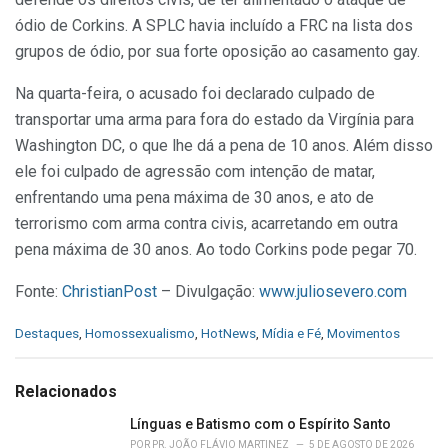
ódio de Corkins. A SPLC havia incluído a FRC na lista dos
grupos de ódio, por sua forte oposição ao casamento gay.
Na quarta-feira, o acusado foi declarado culpado de
transportar uma arma para fora do estado da Virgínia para
Washington DC, o que lhe dá a pena de 10 anos. Além disso
ele foi culpado de agressão com intenção de matar,
enfrentando uma pena máxima de 30 anos, e ato de
terrorismo com arma contra civis, acarretando em outra
pena máxima de 30 anos. Ao todo Corkins pode pegar 70.
Fonte:
ChristianPost
– Divulgação:
www.juliosevero.com
C
Destaques
,
Homossexualismo
,
HotNews
,
Mídia e Fé
,
Movimentos
a
t
e
Relacionados
g
o
Línguas e Batismo com o Espírito Santo
r
POR
PR. JOÃO FLÁVIO MARTINEZ
5 DE AGOSTO DE 2026