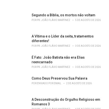
i
e
s
Segundo a Bíblia, os mortos não voltam
:
POR
PR. JOÃO FLÁVIO MARTINEZ
5 DE AGOSTO DE 2026
A Vítima e o Líder da seita, tratamentos
diferentes!
POR
PR. JOÃO FLÁVIO MARTINEZ
3 DE AGOSTO DE 2026
É Fato: João Batista não era Elias
reencarnado
POR
PR. JOÃO FLÁVIO MARTINEZ
3 DE AGOSTO DE 2026
Como Deus Preservou Sua Palavra
POR
ENVIADO POR EMAIL
2 DE AGOSTO DE 2026
A Desconstrução do Orgulho Religioso em
Romanos 3