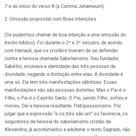
7 e do início do verso 8 (a Comma Johanneum).
2. Omissão proposital com Boas Intenções
(Se pudermos chamar de boa intenção a uma omis­são do
trecho bíblico). Foi durante o 2º e 3º séculos, de acordo
com Harnack, que os cristãos tiveram de se defender
contra a heresia chamada Sabelianismo. Seu fundador,
Sabéllio, ensinava a identidade das três pes­soas da
divindade, negando a distinção entre elas. A divindade é
uma só. Ela tem três manifestações idên­ticas. Essas
manifestações não são pessoas distintas. Mas o Pai é o
Filho, o Pai é o Espírito Santo. O Pai, sendo Filho, sofreu e
morreu. Daí a heresia resultan­te: Patripassionismo. Por
julgar que a expressão “e os três são um” os favorecia, os
seguidores da heresia do sabelianismo cristão de
Alexandria, já acostuma­dos a adulterar o texto Sagrado, não