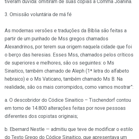
tiveram dúvida: omitiram de suas cópias a Comma Joanina.
3. Omissão voluntária de má fé
As modernas versões e traduções da Bíblia são fei­tas a
partir de um punhado de Mss gregos chamados
Alexandrinos, por terem sua origem naquela cidade que foi
o berço das heresias. Esses Mss, chamados pelos críticos
de superiores e melhores, são os seguin­tes: o Ms
Sinaitico, também chamado de Aleph (1ª letra do alfabeto
hebraico) e o Ms Vaticano, também chamado Ms B. Na
realidade, são os mais corrompi­dos, como vamos mostrar”:
a. O descobridor do Códice Sinaitico – Tischendorf contou
em torno de 14.800 alterações feitas por nove pessoas
diferentes dos copistas originais;
b. Ebernard Nestle — admitiu que teve de modificar o estilo
do Texto Grego do Códice Sinaitico, que apre­sentava um