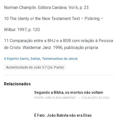
Norman Champlin. Editora Candeia. Vol 6, p. 23.
10 The Identy o! the New Testament Text – Pickring –
Wilbur. 1997, p. 120.
11 Comparação entre a BHJ e a BSB com relação à Pes­soa
de Cristo. Waldemar Janz. 1996, publicação própria.
C
O Espírito Santo
,
Seitas
,
Testemunhas de Jeová
a
T
Autenticidade de João 5:7 (2a. Parte)
t
a
e
g
g
s
o
Relacionados
:
r
i
Segundo a Bíblia, os mortos não voltam
e
POR
PR. JOÃO FLÁVIO MARTINEZ
5 DE AGOSTO DE 2026
s
:
É Fato: João Batista não era Elias