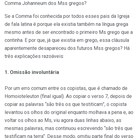
Comma Johanneum dos Mss gregos?
Se a Comma foi conhecida por todos esses pais da Igreja
de fala latina é porque ela existia também na língua grega
mesmo antes de ser encontrado o pri­meiro Ms grego que a
continha. E por que, já que existia em grego, essa cláusula
aparentemente desa­pareceu dos futuros Mss gregos? Há
três explicações razoáveis:
1. Omissão involuntária
Por um erro comum entre os copistas, que é chamado de
Homoioteleuton (final igual). Ao copiar o verso 7, depois de
copiar as palavras “são três os que testiticam”, o copista
levantou os olhos do original enquanto molhava a pena e, ao
voltar os olhos ao Ms, viu agora duas linhas abaixo, as
mesmas palavras, mas continuou escrevendo “são três que
testificam na terra”. Desse modo, omitiu parte final do verso