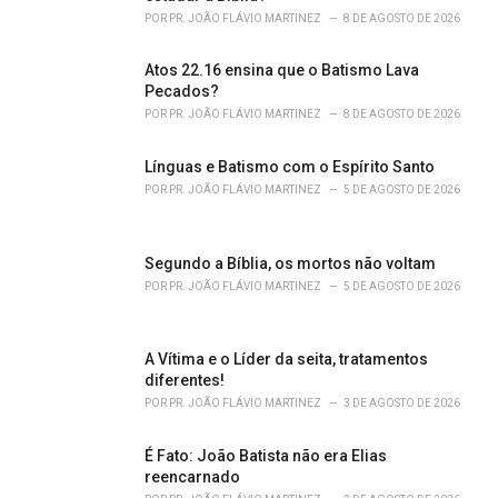
i
POR
PR. JOÃO FLÁVIO MARTINEZ
8 DE AGOSTO DE 2026
e
s
Atos 22.16 ensina que o Batismo Lava
:
Pecados?
POR
PR. JOÃO FLÁVIO MARTINEZ
8 DE AGOSTO DE 2026
Línguas e Batismo com o Espírito Santo
POR
PR. JOÃO FLÁVIO MARTINEZ
5 DE AGOSTO DE 2026
Segundo a Bíblia, os mortos não voltam
POR
PR. JOÃO FLÁVIO MARTINEZ
5 DE AGOSTO DE 2026
A Vítima e o Líder da seita, tratamentos
diferentes!
POR
PR. JOÃO FLÁVIO MARTINEZ
3 DE AGOSTO DE 2026
É Fato: João Batista não era Elias
reencarnado