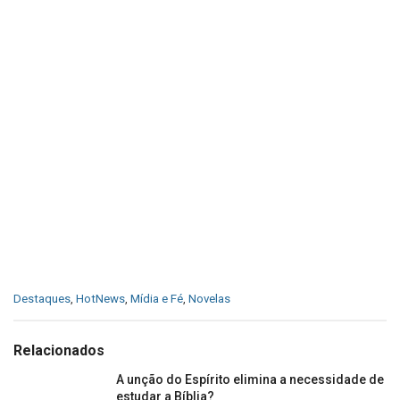
C
Destaques
,
HotNews
,
Mídia e Fé
,
Novelas
a
t
e
Relacionados
g
o
A unção do Espírito elimina a necessidade de
r
estudar a Bíblia?