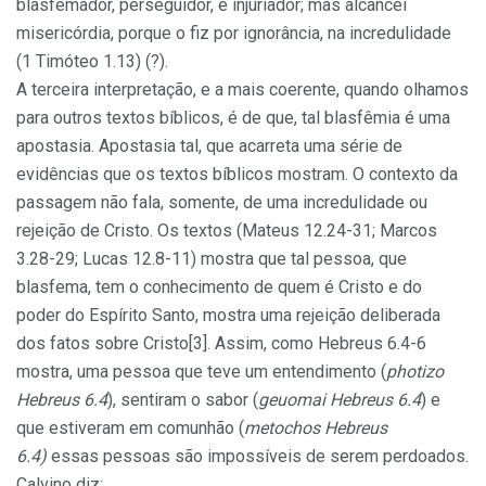
blasfemador, perseguidor, e injuriador; mas alcancei
misericórdia, porque o fiz por ignorância, na incredulidade
(1 Timóteo 1.13) (?).
A terceira interpretação, e a mais coerente, quando olhamos
para outros textos bíblicos, é de que, tal blasfêmia é uma
apostasia. Apostasia tal, que acarreta uma série de
evidências que os textos bíblicos mostram. O contexto da
passagem não fala, somente, de uma incredulidade ou
rejeição de Cristo. Os textos (Mateus 12.24-31; Marcos
3.28-29; Lucas 12.8-11) mostra que tal pessoa, que
blasfema, tem o conhecimento de quem é Cristo e do
poder do Espírito Santo, mostra uma rejeição deliberada
dos fatos sobre Cristo[3]. Assim, como Hebreus 6.4-6
mostra, uma pessoa que teve um entendimento (
photizo
Hebreus 6.4
), sentiram o sabor (
geuomai Hebreus 6.4
) e
que estiveram em comunhão (
metochos Hebreus
6.4)
essas pessoas são impossíveis de serem perdoados.
Calvino diz: