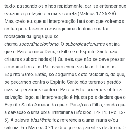
texto, passando os olhos rapidamente, dar-se entender que
essa interpretação é a mais correta (Mateus 12.26-28).
Mas, creio eu, que tal interpretação fará com que voltemos
no tempo e faremos ressurgir uma doutrina que foi
rechaçada da igreja que se
chama
subordinacionismo.
O
subordinacionismo
ensina
que o
Pai é o único Deus, o Filho e o Espírito Santo são
criaturas subordinadas[1]. Ou seja, que não se deve prestar
a mesma honra ao Pai assim como se dá ao Filho e ao
Espírito Santo. Então, se seguirmos este raciocínio, de que,
se pecarmos contra o Espírito Santo não teremos perdão
mas se pecarmos contra o Pai e o Filho podemos obter a
salvação, logo, tal interpretação é injusta pois declara que o
Espirito Santo é maior do que o Pai e/ou o Filho, sendo que,
a salvação é uma obra Trinitariana (Efésios 1.4-14; 1Pe 1.2-
5). A palavra
blasfêmia
faz referência a uma injuria e/ou
calunia. Em Marcos 3.21 é dito que os parentes de Jesus O