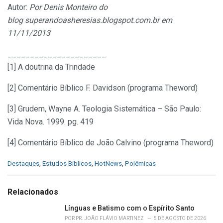
Autor:
Por Denis Monteiro do
blog superandoasheresias.blogspot.com.br em
11/11/2013
______________________
[1] A doutrina da Trindade
[2] Comentário Bíblico F. Davidson (programa Theword)
[3] Grudem, Wayne A. Teologia Sistemática – São Paulo:
Vida Nova. 1999. pg. 419
[4] Comentário Bíblico de João Calvino (programa Theword)
C
Destaques
,
Estudos Bíblicos
,
HotNews
,
Polêmicas
a
t
e
Relacionados
g
o
Línguas e Batismo com o Espírito Santo
r
POR
PR. JOÃO FLÁVIO MARTINEZ
5 DE AGOSTO DE 2026