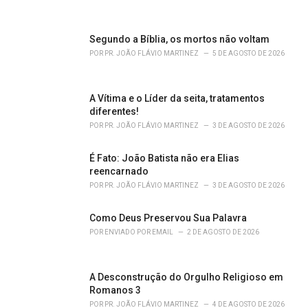
i
e
s
Segundo a Bíblia, os mortos não voltam
:
POR
PR. JOÃO FLÁVIO MARTINEZ
5 DE AGOSTO DE 2026
A Vítima e o Líder da seita, tratamentos
diferentes!
POR
PR. JOÃO FLÁVIO MARTINEZ
3 DE AGOSTO DE 2026
É Fato: João Batista não era Elias
reencarnado
POR
PR. JOÃO FLÁVIO MARTINEZ
3 DE AGOSTO DE 2026
Como Deus Preservou Sua Palavra
POR
ENVIADO POR EMAIL
2 DE AGOSTO DE 2026
A Desconstrução do Orgulho Religioso em
Romanos 3
POR
PR. JOÃO FLÁVIO MARTINEZ
4 DE AGOSTO DE 2026