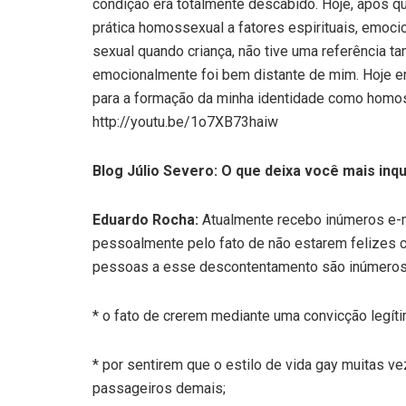
condição era totalmente descabido. Hoje, após qu
prática homossexual a fatores espirituais, emoc
sexual quando criança, não tive uma referência tan
emocionalmente foi bem distante de mim. Hoje en
para a formação da minha identidade como homoss
http://youtu.be/1o7XB73haiw
Blog Júlio Severo: O que deixa você mais inq
Eduardo Rocha:
Atualmente recebo inúmeros e-m
pessoalmente pelo fato de não estarem felizes 
pessoas a esse descontentamento são inúmeros
* o fato de crerem mediante uma convicção legít
* por sentirem que o estilo de vida gay muitas 
passageiros demais;