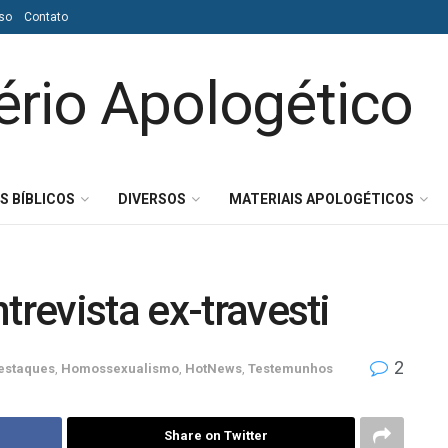
so
Contato
S BÍBLICOS
DIVERSOS
MATERIAIS APOLOGÉTICOS
trevista ex-travesti
2
estaques
,
Homossexualismo
,
HotNews
,
Testemunhos
Share on Twitter