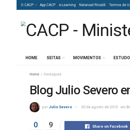
O CACP
App CACP
e-Learning
Natanael Rinaldi
Termos de U
HOME
SEITAS
MOVIMENTOS
ESTUDO
Home
Destaques
Blog Julio Severo en
por
Julio Severo
30 de agosto de 2013
em
D
0
9
Share on Facebook