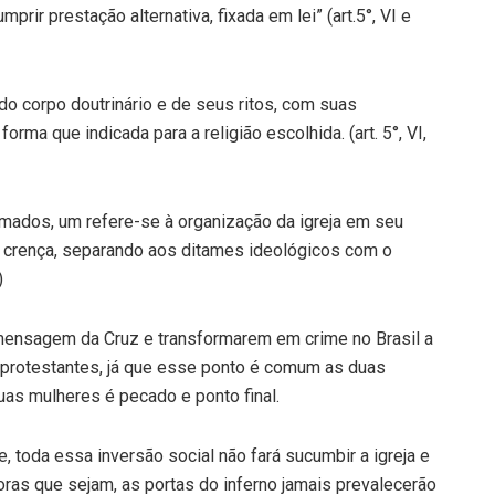
rir prestação alternativa, fixada em lei” (art.5°, VI e
 do corpo doutrinário e de seus ritos, com suas
orma que indicada para a religião escolhida. (art. 5°, VI,
imados, um refere-se à organização da igreja em seu
 crença, separando aos ditames ideológicos com o
)
 mensagem da Cruz e transformarem em crime no Brasil a
r protestantes, já que esse ponto é comum as duas
uas mulheres é pecado e ponto final.
 toda essa inversão social não fará sucumbir a igreja e
ras que sejam, as portas do inferno jamais prevalecerão