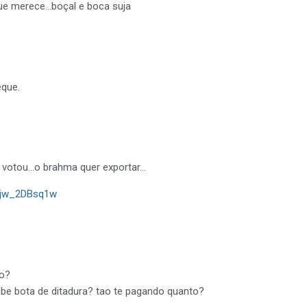
que merece…boçal e boca suja
eque.
e votou…o brahma quer exportar…
2jw_2DBsq1w
do?
lambe bota de ditadura? tao te pagando quanto?