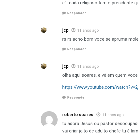
e´…cada religioso tem o presidente 
Responder
jcp
11 anos ago
rs rs acho bom voce se apruma mol
Responder
jcp
11 anos ago
olha aqui soares, e vê em quem voc
https://www.youtube.com/watch?v=
Responder
roberto soares
11 anos ago
tu adora Jesus ou pastor desocupa
vai criar jeito de adulto chefe tu é 