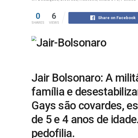
0
6
Share on Facebook
SHARES
VIEWS
Jair Bolsonaro: A mili
família e desestabiliz
Gays são covardes, es
de 5 e 4 anos de idade
pedofilia.