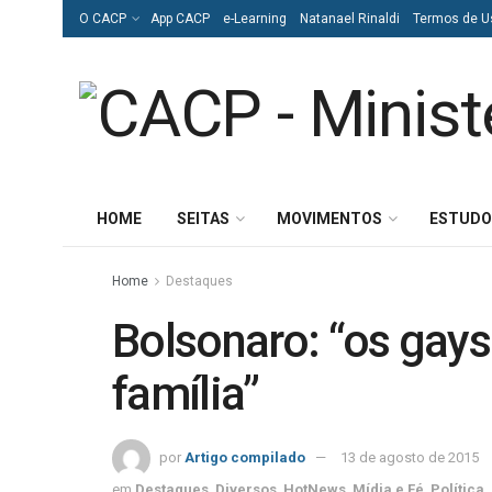
O CACP
App CACP
e-Learning
Natanael Rinaldi
Termos de U
HOME
SEITAS
MOVIMENTOS
ESTUDO
Home
Destaques
Bolsonaro: “os gays
família”
por
Artigo compilado
13 de agosto de 2015
em
Destaques
,
Diversos
,
HotNews
,
Mídia e Fé
,
Política