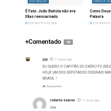
DESTAQUES
CREDOS HI
É Fato: João Batista não era
Como Deus
Elias reencarnado
Palavra
3 DE AGOSTO DE 2026
2 DE AGOSTO 
+Comentado
38
jcp
11 anos ago
EU QUERO O CAPITÃO DO EXÉRCITO (RE
HOJE UM DOS DEPUTADOS FEDERAIS MA
BRASIL !
Responder
roberto soares
11 anos ago
vixe