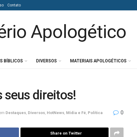
so
Contato
S BÍBLICOS
DIVERSOS
MATERIAIS APOLOGÉTICOS
s seus direitos!
0
em
Destaques
,
Diversos
,
HotNews
,
Mídia e Fé
,
Política
Share on Twitter