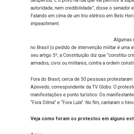
despertou. É o povo na rua que vai permitir a su
autoridade, nem credibilidade”, disse o senador 
Falando em cima de um trio elétrico em Belo Hor
impeachment.
Algumas m
no Brasil (o pedido de intervenção militar é uma a
seu artigo 5º, a Constituição diz que “constitui c
armados, civis ou militares, contra a ordem const
Fora do Brasil, cerca de 50 pessoas protestaram e
Azevedo, correspondente da TV Globo. O protesto 
manifestações e ponto turístico. Os manifestante
“Fora Dilma” e “Fora Lula”. No fim, cantaram o hino
Veja como foram os protestos em alguns est