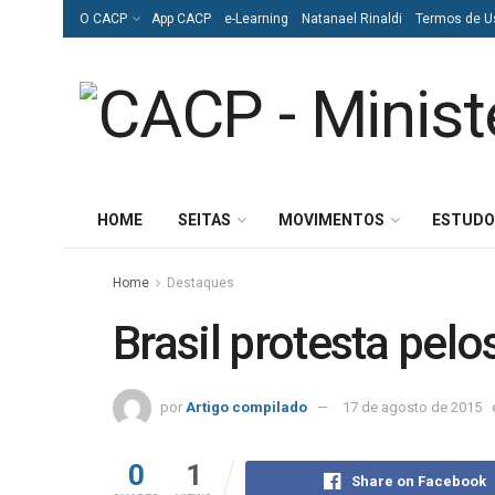
O CACP
App CACP
e-Learning
Natanael Rinaldi
Termos de U
HOME
SEITAS
MOVIMENTOS
ESTUDO
Home
Destaques
Brasil protesta pelo
por
Artigo compilado
17 de agosto de 2015
0
1
Share on Facebook