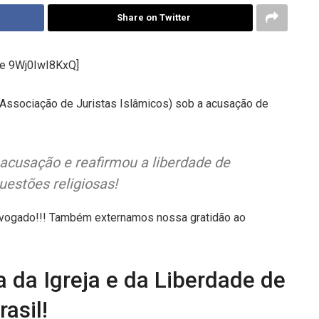
Share on Twitter
be 9Wj0IwI8KxQ]
ssociação de Juristas Islâmicos) sob a acusação de
acusação e reafirmou a liberdade de
uestões religiosas!
vogado!!! Também externamos nossa gratidão ao
ia da Igreja e da Liberdade de
asil!