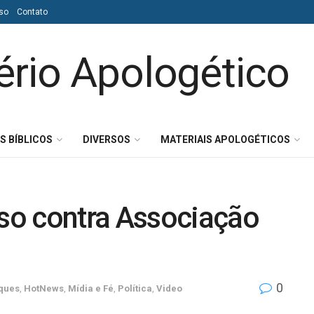
so
Contato
S BÍBLICOS
DIVERSOS
MATERIAIS APOLOGÉTICOS
so contra Associação
0
ques
,
HotNews
,
Mídia e Fé
,
Política
,
Video