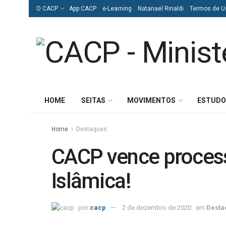
O CACP
App CACP
e-Learning
Natanael Rinaldi
Termos de U
HOME
SEITAS
MOVIMENTOS
ESTUDO
Home
Destaques
CACP vence proces
Islâmica!
por
cacp
2 de dezembro de 2020
em
Desta