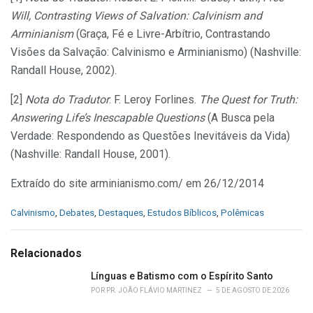
Will, Contrasting Views of Salvation: Calvinism and
Arminianism
(Graça, Fé e Livre-Arbítrio, Contrastando
Visões da Salvação: Calvinismo e Arminianismo) (Nashville:
Randall House, 2002).
[2]
Nota do Tradutor
: F. Leroy Forlines.
The Quest for Truth:
Answering Life’s Inescapable Questions
(A Busca pela
Verdade: Respondendo as Questões Inevitáveis da Vida)
(Nashville: Randall House, 2001).
Extraído do site arminianismo.com/ em 26/12/2014
C
Calvinismo
,
Debates
,
Destaques
,
Estudos Bíblicos
,
Polêmicas
a
t
e
Relacionados
g
o
Línguas e Batismo com o Espírito Santo
r
POR
PR. JOÃO FLÁVIO MARTINEZ
5 DE AGOSTO DE 2026
i
e