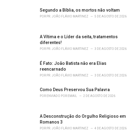
s
Segundo a Bíblia, os mortos não voltam
:
POR
PR. JOÃO FLÁVIO MARTINEZ
5 DE AGOSTO DE 2026
A Vítima e o Líder da seita, tratamentos
diferentes!
POR
PR. JOÃO FLÁVIO MARTINEZ
3 DE AGOSTO DE 2026
É Fato: João Batista não era Elias
reencarnado
POR
PR. JOÃO FLÁVIO MARTINEZ
3 DE AGOSTO DE 2026
Como Deus Preservou Sua Palavra
POR
ENVIADO POR EMAIL
2 DE AGOSTO DE 2026
A Desconstrução do Orgulho Religioso em
Romanos 3
POR
PR. JOÃO FLÁVIO MARTINEZ
4 DE AGOSTO DE 2026