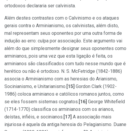
ortodoxos declararia ser calvinista.
Além destes contrastes com o Calvinismo e os ataques
gerais contra o Arminianismo, os calvinistas, além disto,
mal representam seus oponentes por uma outra forma de
indução ao erro: culpa por associação. Este argumento vai
além do que simplesmente designar seus oponentes como
arminianos, pois uma vez que esta ligação é feita, os
arminianos são classificados com tudo nesse mundo que é
herético ou não é ortodoxo. N. S. McFetridge (1842-1886)
associa o Arminianismo com as heresias do Arianismo,
Socinianismo, e Unitarianismo.
[15]
Gordon Clark (1902-
1986) coloca arminianos e católicos romanos juntos, como
se eles fossem sistemas cognatos.
[16]
George Whitefield
(1714-1770) classifica os arminianos com os arianos,
deístas, infiéis, e socinianos.
[17]
A associação mais
injuriosa é aquela da antiga heresia do Pelagianismo. Duane