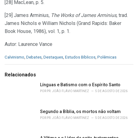
[28] MacLean, p. 5.
[29] James Arminius,
The Works of James Arminius
, trad.
James Nichols e William Nichols (Grand Rapids: Baker
Book House, 1986), vol. 1, p. 1.
Autor: Laurence Vance
C
Calvinismo
,
Debates
,
Destaques
,
Estudos Bíblicos
,
Polêmicas
a
t
e
Relacionados
g
o
Línguas e Batismo com o Espírito Santo
r
POR
PR. JOÃO FLÁVIO MARTINEZ
5 DE AGOSTO DE 2026
i
e
s
Segundo a Bíblia, os mortos não voltam
:
POR
PR. JOÃO FLÁVIO MARTINEZ
5 DE AGOSTO DE 2026