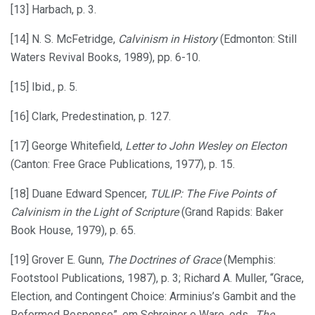
[13] Harbach, p. 3.
[14] N. S. McFetridge,
Calvinism in History
(Edmonton: Still
Waters Revival Books, 1989), pp. 6-10.
[15] Ibid., p. 5.
[16] Clark, Predestination, p. 127.
[17] George Whitefield,
Letter to John Wesley on Electon
(Canton: Free Grace Publications, 1977), p. 15.
[18] Duane Edward Spencer,
TULIP: The Five Points of
Calvinism in the Light of Scripture
(Grand Rapids: Baker
Book House, 1979), p. 65.
[19] Grover E. Gunn,
The Doctrines of Grace
(Memphis:
Footstool Publications, 1987), p. 3; Richard A. Muller, “Grace,
Election, and Contingent Choice: Arminius’s Gambit and the
Reformed Response”, em Schreiner e Ware, eds.,
The