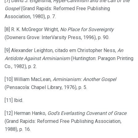
[7] David J. Engelsma,
Hyper-Calvinism and the Call of the
Gospel
(Grand Rapids: Reformed Free Publishing
Association, 1980), p. 7.
[8] R. K. McGregor Wright,
No Place for Sovereignty
(Downers Grove: InterVarsity Press, 1996), p. 90.
[9] Alexander Leighton, citado em Christopher Ness,
An
Antidote Against Arminianism
(Huntington: Paragon Printing
Co., 1982), p. 2.
[10] William MacLean,
Arminianism: Another Gospel
(Pensacola: Chapel Library, 1976), p. 5.
[11] Ibid.
[12] Herman Hanko,
God’s Everlasting Covenant of Grace
(Grand Rapids: Reformed Free Publishing Association,
1988), p. 16.