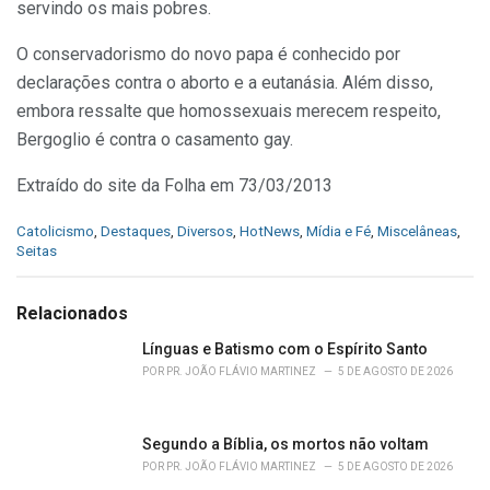
servindo os mais pobres.
O conservadorismo do novo papa é conhecido por
declarações contra o aborto e a eutanásia. Além disso,
embora ressalte que homossexuais merecem respeito,
Bergoglio é contra o casamento gay.
Extraído do site da Folha em 73/03/2013
C
Catolicismo
,
Destaques
,
Diversos
,
HotNews
,
Mídia e Fé
,
Miscelâneas
,
a
Seitas
t
e
g
Relacionados
o
r
Línguas e Batismo com o Espírito Santo
i
POR
PR. JOÃO FLÁVIO MARTINEZ
5 DE AGOSTO DE 2026
e
s
:
Segundo a Bíblia, os mortos não voltam
POR
PR. JOÃO FLÁVIO MARTINEZ
5 DE AGOSTO DE 2026