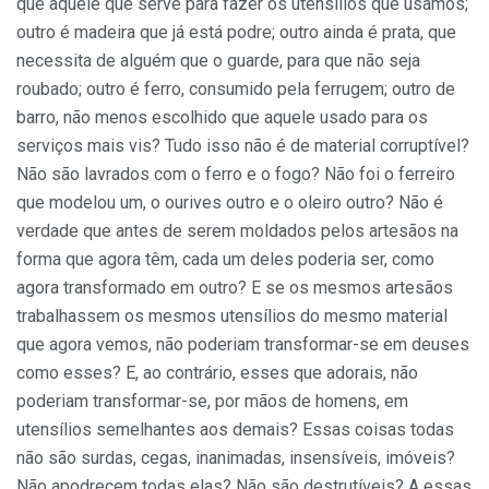
que aquele que serve para fazer os utensílios que usamos;
outro é madeira que já está podre; outro ainda é prata, que
necessita de alguém que o guarde, para que não seja
roubado; outro é ferro, consumido pela ferrugem; outro de
barro, não menos escolhido que aquele usado para os
serviços mais vis? Tudo isso não é de material corruptível?
Não são lavrados com o ferro e o fogo? Não foi o ferreiro
que modelou um, o ourives outro e o oleiro outro? Não é
verdade que antes de serem moldados pelos artesãos na
forma que agora têm, cada um deles poderia ser, como
agora transformado em outro? E se os mesmos artesãos
trabalhassem os mesmos utensílios do mesmo material
que agora vemos, não poderiam transformar-se em deuses
como esses? E, ao contrário, esses que adorais, não
poderiam transformar-se, por mãos de homens, em
utensílios semelhantes aos demais? Essas coisas todas
não são surdas, cegas, inanimadas, insensíveis, imóveis?
Não apodrecem todas elas? Não são destrutíveis? A essas