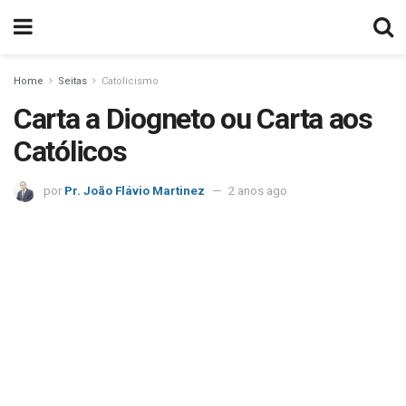
Home
Seitas
Catolicismo
Carta a Diogneto ou Carta aos
Católicos
por
Pr. João Flávio Martinez
2 anos ago