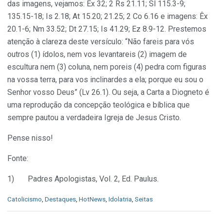
das imagens, vejamos: Êx 32; 2 Rs 21.11; Sl 115.3-9;
135.15-18; Is 2.18; At 15.20; 21.25; 2 Co 6.16 e imagens: Êx
20.1-6; Nm 33.52; Dt 27.15; Is 41.29; Ez 8.9-12. Prestemos
atenção à clareza deste versículo: “Não fareis para vós
outros (1) ídolos, nem vos levantareis (2) imagem de
escultura nem (3) coluna, nem poreis (4) pedra com figuras
na vossa terra, para vos inclinardes a ela; porque eu sou o
Senhor vosso Deus” (Lv 26.1). Ou seja, a Carta a Diogneto é
uma reprodução da concepção teológica e bíblica que
sempre pautou a verdadeira Igreja de Jesus Cristo.
Pense nisso!
Fonte:
1) Padres Apologistas, Vol. 2, Ed. Paulus.
C
Catolicismo
,
Destaques
,
HotNews
,
Idolatria
,
Seitas
a
t