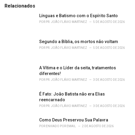
e
Relacionados
g
o
Línguas e Batismo com o Espírito Santo
r
POR
PR. JOÃO FLÁVIO MARTINEZ
5 DE AGOSTO DE 2026
i
e
s
Segundo a Bíblia, os mortos não voltam
:
POR
PR. JOÃO FLÁVIO MARTINEZ
5 DE AGOSTO DE 2026
A Vítima e o Líder da seita, tratamentos
diferentes!
POR
PR. JOÃO FLÁVIO MARTINEZ
3 DE AGOSTO DE 2026
É Fato: João Batista não era Elias
reencarnado
POR
PR. JOÃO FLÁVIO MARTINEZ
3 DE AGOSTO DE 2026
Como Deus Preservou Sua Palavra
POR
ENVIADO POR EMAIL
2 DE AGOSTO DE 2026