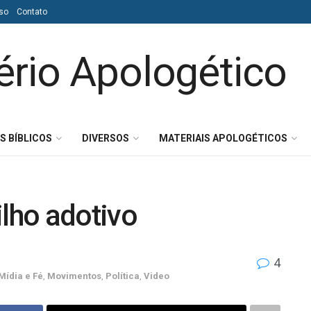
so
Contato
S BÍBLICOS
DIVERSOS
MATERIAIS APOLOGÉTICOS
ilho adotivo
4
Mídia e Fé
,
Movimentos
,
Política
,
Video