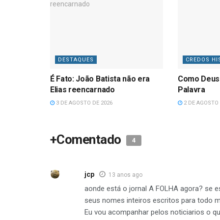
DESTAQUES
CREDOS HI
É Fato: João Batista não era
Como Deus
Elias reencarnado
Palavra
3 DE AGOSTO DE 2026
2 DE AGOSTO 
+Comentado
4
jcp
13 anos ago
aonde está o jornal A FOLHA agora? se e
seus nomes inteiros escritos para todo 
Eu vou acompanhar pelos noticiarios o que