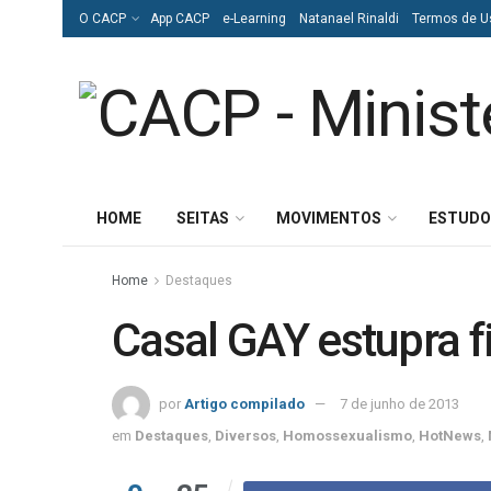
O CACP
App CACP
e-Learning
Natanael Rinaldi
Termos de U
HOME
SEITAS
MOVIMENTOS
ESTUDO
Home
Destaques
Casal GAY estupra f
por
Artigo compilado
7 de junho de 2013
em
Destaques
,
Diversos
,
Homossexualismo
,
HotNews
,