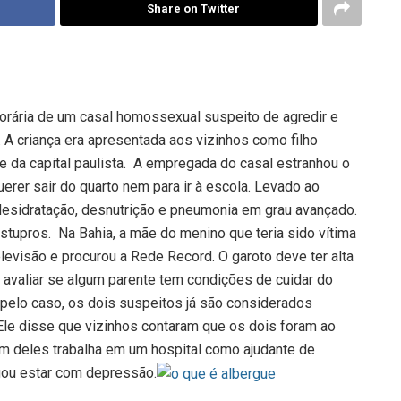
Share on Twitter
orária de um casal homossexual suspeito de agredir e
A criança era apresentada aos vizinhos como filho
e da capital paulista. A empregada do casal estranhou o
erer sair do quarto nem para ir à escola. Levado ao
 desidratação, desnutrição e pneumonia em grau avançado.
estupros. Na Bahia, a mãe do menino que teria sido vítima
levisão e procurou a Rede Record. O garoto deve ter alta
rá avaliar se algum parente tem condições de cuidar do
elo caso, os dois suspeitos já são considerados
le disse que vizinhos contaram que os dois foram ao
Um deles trabalha em um hospital como ajudante de
gou estar com depressão.