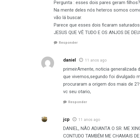
Pergunta : esses dois pares geram filhos
Na mente deles nós heteros somos como g
vão lá buscar.
Parece que esses dois ficaram saturados
JESUS QUE VÊ TUDO E OS ANJOS DE DEU
Responder
daniel
11 anos ago
primeirAmente, noticia generalizada 
que vivemos,segundo foi divulgado m
procuraram a origem dos mais de 219
vc seu otario,
Responder
jcp
11 anos ago
DANIEL, NÃO ADIANTA O SR. ME XI
CONTUDO TAMBÉM ME CHAMAIS DE “