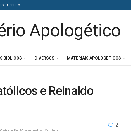
so
Contato
S BÍBLICOS
DIVERSOS
MATERIAIS APOLOGÉTICOS
tólicos e Reinaldo
2
Mídia e Fé
,
Movimentos
,
Política