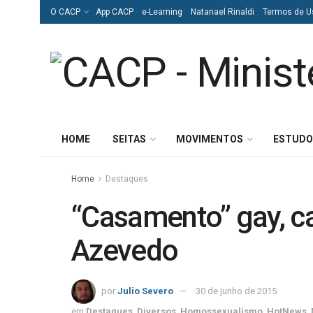
O CACP
App CACP
e-Learning
Natanael Rinaldi
Termos de U
HOME
SEITAS
MOVIMENTOS
ESTUDO
Home
Destaques
“Casamento” gay, ca
Azevedo
por
Julio Severo
30 de junho de 2015
em
Destaques
,
Diversos
,
Homossexualismo
,
HotNews
,