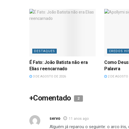
DESTAQUES
CREDOS HI
É Fato: João Batista não era
Como Deus
Elias reencarnado
Palavra
3 DE AGOSTO DE 2026
2 DE AGOSTO 
+Comentado
2
servo
11 anos ago
Alguém já reparou o seguinte: o arco íri