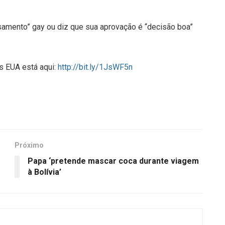
asamento” gay ou diz que sua aprovação é “decisão boa”
s EUA está aqui:
http://bit.ly/1JsWF5n
Próximo
Papa ‘pretende mascar coca durante viagem
à Bolívia’