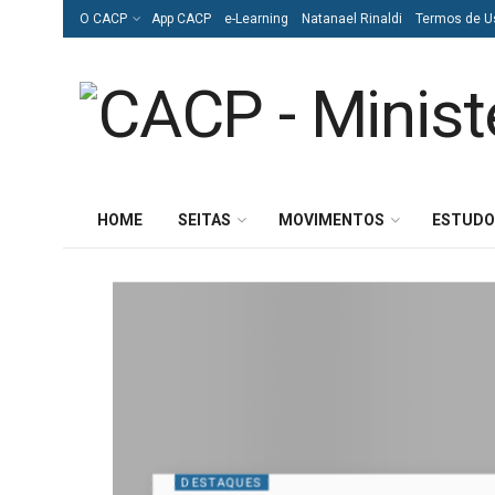
O CACP
App CACP
e-Learning
Natanael Rinaldi
Termos de U
HOME
SEITAS
MOVIMENTOS
ESTUDO
DESTAQUES