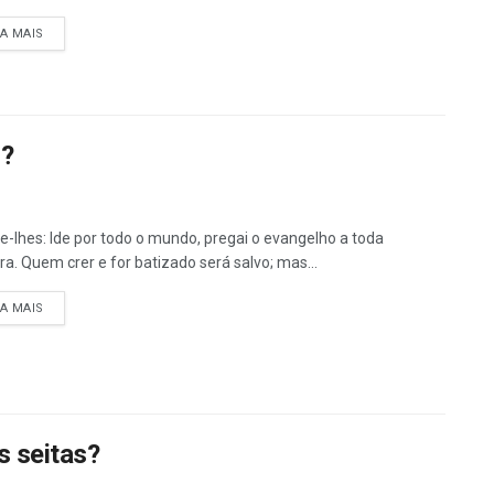
DETAILS
IA MAIS
r?
se-lhes: Ide por todo o mundo, pregai o evangelho a toda
ura. Quem crer e for batizado será salvo; mas...
DETAILS
IA MAIS
s seitas?