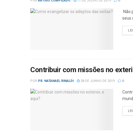
POR
ARTIGO COMPILADO
11 DE JULHO DE 2019
0
Não p
seus 
LE
Contribuir com missões no exterio
POR
PR. NATANAEL RINALDI
28 DE JUNHO DE 2019
0
Contr
mundo
LE