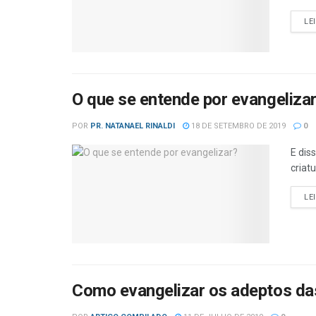
LE
O que se entende por evangeliza
POR
PR. NATANAEL RINALDI
18 DE SETEMBRO DE 2019
0
E dis
criat
LE
Como evangelizar os adeptos da