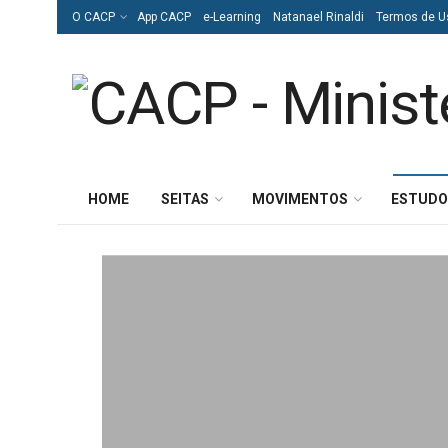
O CACP
App CACP
e-Learning
Natanael Rinaldi
Termos de U
HOME
SEITAS
MOVIMENTOS
ESTUDO