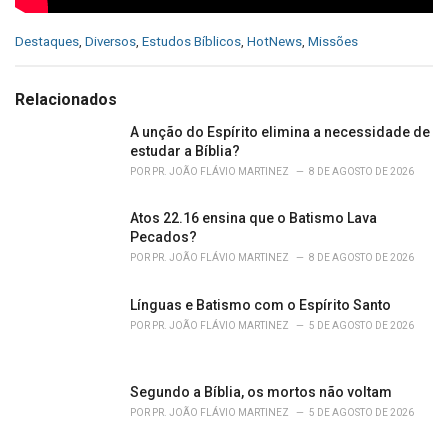
C
Destaques
,
Diversos
,
Estudos Bíblicos
,
HotNews
,
Missões
a
t
e
Relacionados
g
o
A unção do Espírito elimina a necessidade de
r
estudar a Bíblia?
i
POR
PR. JOÃO FLÁVIO MARTINEZ
8 DE AGOSTO DE 2026
e
s
Atos 22.16 ensina que o Batismo Lava
:
Pecados?
POR
PR. JOÃO FLÁVIO MARTINEZ
8 DE AGOSTO DE 2026
Línguas e Batismo com o Espírito Santo
POR
PR. JOÃO FLÁVIO MARTINEZ
5 DE AGOSTO DE 2026
Segundo a Bíblia, os mortos não voltam
POR
PR. JOÃO FLÁVIO MARTINEZ
5 DE AGOSTO DE 2026