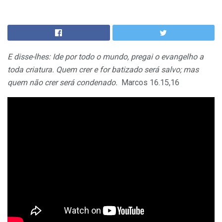
E disse-lhes: Ide por todo o mundo, pregai o evangelho a
toda criatura. Quem crer e for batizado será salvo; mas
quem não crer será condenado.
Marcos 16.15,16