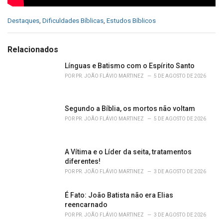
C
Destaques
,
Dificuldades Bíblicas
,
Estudos Bíblicos
a
t
e
Relacionados
g
o
Línguas e Batismo com o Espírito Santo
r
POR
PR. JOÃO FLÁVIO MARTINEZ
5 DE AGOSTO DE 2026
i
e
s
Segundo a Bíblia, os mortos não voltam
:
POR
PR. JOÃO FLÁVIO MARTINEZ
5 DE AGOSTO DE 2026
A Vítima e o Líder da seita, tratamentos
diferentes!
POR
PR. JOÃO FLÁVIO MARTINEZ
3 DE AGOSTO DE 2026
É Fato: João Batista não era Elias
reencarnado
POR
PR. JOÃO FLÁVIO MARTINEZ
3 DE AGOSTO DE 2026