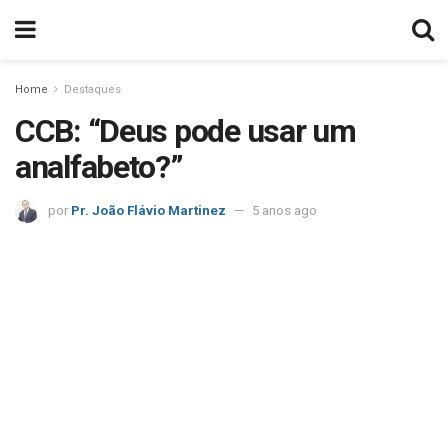
Home
Destaques
CCB: “Deus pode usar um
analfabeto?”
por
Pr. João Flávio Martinez
5 anos ago