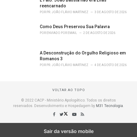
É Fato: João Batista não era Elias
reencarnado
POR
PR. JOÃO FLÁVIO MARTINEZ
3 DE AGOSTO DE 2026
Como Deus Preservou Sua Palavra
POR
ENVIADO POR EMAIL
2 DE AGOSTO DE 2026
A Desconstrução do Orgulho Religioso em
Romanos 3
POR
PR. JOÃO FLÁVIO MARTINEZ
4 DE AGOSTO DE 2026
VOLTAR AO TOPO
© 2022 CACP - Ministério Apologético. Todos os direitos
reservados. Desenvolvimento e Hospedagem by
M31 Tecnologia
.
Sair da versão mobile