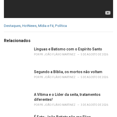
C
Destaques
,
HotNews
,
Mídia e Fé
,
Política
a
t
e
Relacionados
g
o
Línguas e Batismo com o Espírito Santo
r
POR
PR. JOÃO FLÁVIO MARTINEZ
5 DE AGOSTO DE 2026
i
e
s
Segundo a Bíblia, os mortos não voltam
:
POR
PR. JOÃO FLÁVIO MARTINEZ
5 DE AGOSTO DE 2026
A Vítima e o Líder da seita, tratamentos
diferentes!
POR
PR. JOÃO FLÁVIO MARTINEZ
3 DE AGOSTO DE 2026