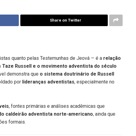
Share on Twitter
istas quanto pelas Testemunhas de Jeová — é a
relação
es Taze Russell e o movimento adventista do século
nível demonstra que
o sistema doutrinário de Russell
oldado por
lideranças adventistas
, especialmente no
veis
, fontes primárias e análises acadêmicas que
 do caldeirão adventista norte-americano
, ainda que
ões formais.