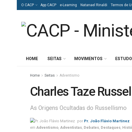
O CACP
App CACP
e-Learning
Natanael Rinaldi
Termos de U
HOME
SEITAS
MOVIMENTOS
ESTUDO
Home
Seitas
Adventismo
Charles Taze Russel
As Origens Ocultadas do Russellismo
por
Pr. João Flávio Martinez
em
Adventismo
,
Adventistas
,
Debates
,
Destaques
,
Histó