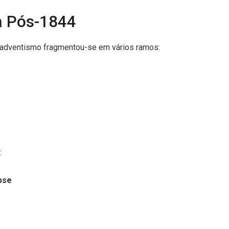
a Pós-1844
o adventismo fragmentou-se em vários ramos:
:
pse