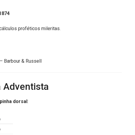
 1874
cálculos proféticos mileritas.
– Barbour & Russell
a Adventista
pinha dorsal
:
m
o