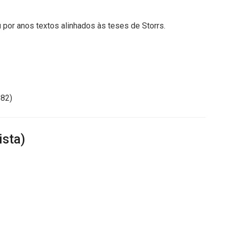
 por anos textos alinhados às teses de Storrs.
882)
ista)