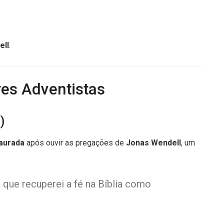
ell
.
res Adventistas
)
taurada
após ouvir as pregações de
Jonas Wendell
, um
 que recuperei a fé na Bíblia como