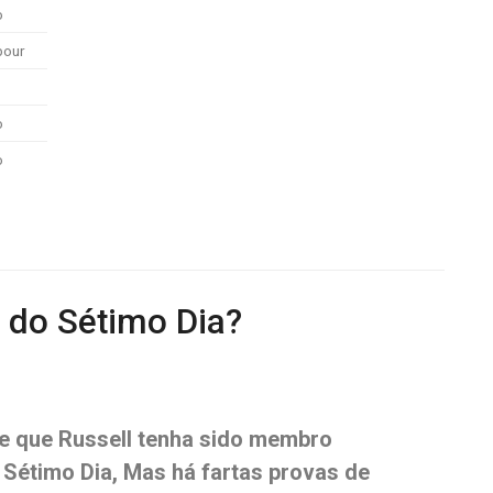
o
bour
o
o
a do Sétimo Dia?
e que Russell tenha sido membro
 Sétimo Dia,
Mas há fartas provas de