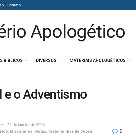
so
Contato
S BÍBLICOS
DIVERSOS
MATERIAIS APOLOGÉTICOS
l e o Adventismo
21 de janeiro de 2026
0
rico
,
Miscelânea
,
Seitas
,
Testemunhas de Jeová
,