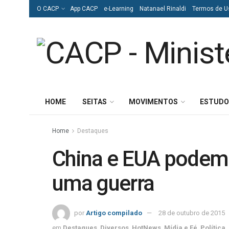
O CACP
App CACP
e-Learning
Natanael Rinaldi
Termos de U
HOME
SEITAS
MOVIMENTOS
ESTUDO
Home
Destaques
China e EUA podem 
uma guerra
por
Artigo compilado
28 de outubro de 2015
em
Destaques
,
Diversos
,
HotNews
,
Mídia e Fé
,
Política