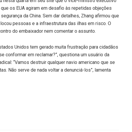
u nesta quarta em seu site que o vice-ministro executivo
 que os EUA agiram em desafio às repetidas objeções
segurança da China. Sem dar detalhes, Zhang afirmou que
locou pessoas e a infraestrutura das ilhas em risco. O
contro do embaixador nem comentar o assunto.
stados Unidos tem gerado muita frustração para cidadãos
 se conformar em reclamar?”, questiona um usuário da
adical: “Vamos destruir qualquer navio americano que se
as. Não serve de nada voltar a denunciá-los”, lamenta