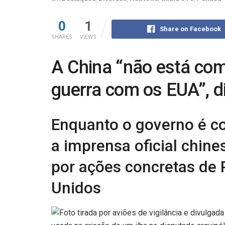
0
1
Share on Facebook
SHARES
VIEWS
A China “não está c
guerra com os EUA”, di
Enquanto o governo é c
a imprensa oficial chine
por ações concretas de 
Unidos