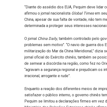
“Diante do assédio dos EUA, Pequim deve lidar c
afirmou o jornal nacionalista
Global Times
em seu 
China, apesar de sua falta de vontade, não tem m
determinada a proteger seus interesses nacionais
O jornal
China Daily
, também controlado pelo gov
problemas sem motivo”. “O navio de guerra dos
militarização do Mar da China Meridional,” dizia s
jornal oficial do Exército chinês, também se pos
de semear a discórdia na região, como fez no Or
“agravam a segurança regional e prejudicam os in
irracional, arrogante e rude”.
Enquanto a reação dos diferentes meios de impren
satisfazer o público interno, o governo chinês t
Pequim se limitou a declarações firmes em vez d