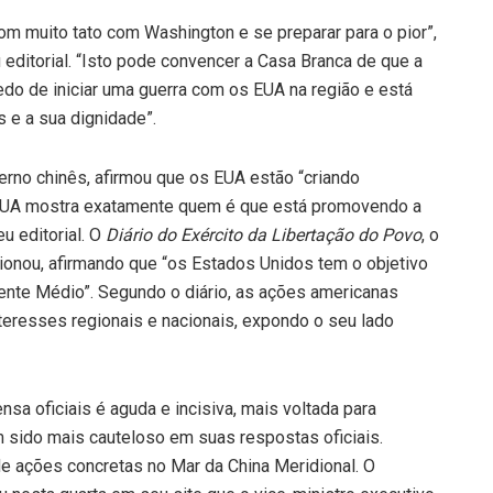
om muito tato com Washington e se preparar para o pior”,
editorial. “Isto pode convencer a Casa Branca de que a
edo de iniciar uma guerra com os EUA na região e está
 e a sua dignidade”.
erno chinês, afirmou que os EUA estão “criando
 EUA mostra exatamente quem é que está promovendo a
eu editorial. O
Diário do Exército da Libertação do Povo
, o
icionou, afirmando que “os Estados Unidos tem o objetivo
iente Médio”. Segundo o diário, as ações americanas
teresses regionais e nacionais, expondo o seu lado
sa oficiais é aguda e incisiva, mais voltada para
em sido mais cauteloso em suas respostas oficiais.
e ações concretas no Mar da China Meridional. O