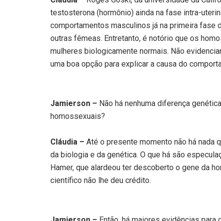
testosterona (hormônio) ainda na fase intra-ute
comportamentos masculinos já na primeira fase d
outras fêmeas. Entretanto, é notório que os hom
mulheres biologicamente normais. Não evidencia
uma boa opção para explicar a causa do compor
Jamierson –
Não há nenhuma diferença genética 
homossexuais?
Cláudia –
Até o presente momento não há nada 
da biologia e da genética. O que há são especula
Hamer, que alardeou ter descoberto o gene da 
científico não lhe deu crédito.
Jamierson –
Então, há maiores evidências para