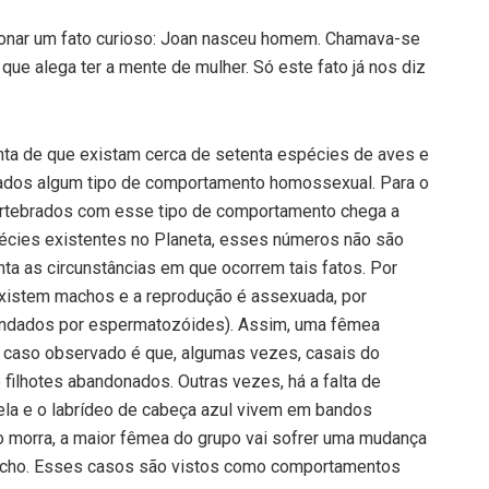
ionar um fato curioso: Joan nasceu homem. Chamava-se
que alega ter a mente de mulher. Só este fato já nos diz
nta de que existam cerca de setenta espécies de aves e
vados algum tipo de comportamento homossexual. Para o
ertebrados com esse tipo de comportamento chega a
pécies existentes no Planeta, esses números não são
a as circunstâncias em que ocorrem tais fatos. Por
 existem machos e a reprodução é assexuada, por
undados por espermatozóides). Assim, uma fêmea
o caso observado é que, algumas vezes, casais do
ilhotes abandonados. Outras vezes, há a falta de
ela e o labrídeo de cabeça azul vivem em bandos
morra, a maior fêmea do grupo vai sofrer uma mudança
macho. Esses casos são vistos como comportamentos