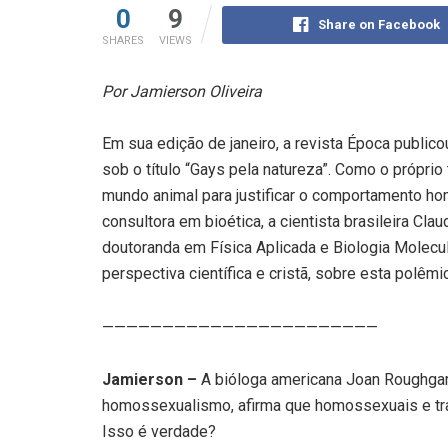
0
9
Share on Facebook
SHARES
VIEWS
Por Jamierson Oliveira
Em sua edição de janeiro, a revista Época public
sob o título “Gays pela natureza”. Como o próprio
mundo animal para justificar o comportamento ho
consultora em bioética, a cientista brasileira Cl
doutoranda em Física Aplicada e Biologia Molecul
perspectiva científica e cristã, sobre esta polê
———————————————————————
Jamierson –
A bióloga americana Joan Roughgard
homossexualismo, afirma que homossexuais e tr
Isso é verdade?