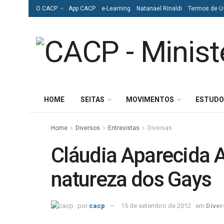
O CACP
App CACP
e-Learning
Natanael Rinaldi
Termos de U
HOME
SEITAS
MOVIMENTOS
ESTUDO
Home
Diversos
Entrevistas
Diversas
Cláudia Aparecida Al
natureza dos Gays
por
cacp
15 de setembro de 2012
em
Diver