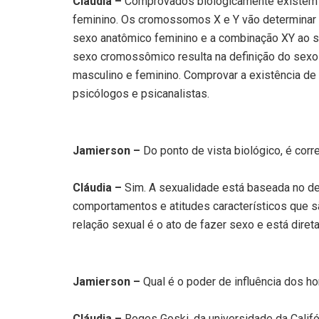
Cláudia –
Comprovados biologicamente existem a
feminino. Os cromossomos X e Y vão determinar
sexo anatômico feminino e a combinação XY ao s
sexo cromossômico resulta na definição do sexo
masculino e feminino. Comprovar a existência de 
psicólogos e psicanalistas.
Jamierson –
Do ponto de vista biológico, é cor
Cláudia –
Sim. A sexualidade está baseada no de
comportamentos e atitudes característicos que s
relação sexual é o ato de fazer sexo e está diret
Jamierson –
Qual é o poder de influência dos 
Cláudia –
Roges Goski, da universidade da Califó