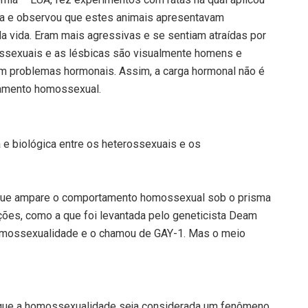
rina e observou que estes animais apresentavam
a vida. Eram mais agressivas e se sentiam atraídas por
ossexuais e as lésbicas são visualmente homens e
m problemas hormonais. Assim, a carga hormonal não é
tamento homossexual.
e biológica entre os heterossexuais e os
que ampare o comportamento homossexual sob o prisma
ções, como a que foi levantada pelo geneticista Deam
homossexualidade e o chamou de GAY-1. Mas o meio
 que a homossexualidade seja considerada um fenômeno