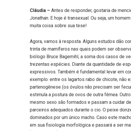
Cláudia –
Antes de responder, gostaria de menc
Jonathan. E hoje é transexual. Ou seja, um homem 
muita coisa sobre sua tese!
Agora, vamos à resposta. Alguns estudos dão co
trinta de mamíferos nas quais podem ser obser
biólogo Bruce Bagemihl, a soma dos casos de v
trezentas espécies. Diante da quantidade de es
expressivos. Também é fundamental levar em cont
exemplo: entre os lagartos rabo de chicote, não
partenogênese (os óvulos não precisam ser fec
estimula a postura de ovos de outra fêmea. Outr
mesmo sexo são formados e passam a cuidar de f
parceiros adequados durante o cio. O peixe donz
dominados por um único macho. Caso este macho 
em sua fisiologia morfológica e passará a ser 