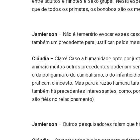
entre adultos e filhotes e sexo grupal. Nesta es
que de todos os primatas, os bonobos são os me
Jamierson –
Não é temerário evocar esses caso
também um precedente para justificar, pelos mesm
Cláudia –
Claro! Caso a humanidade opte por ju
animais muitos outros precedentes poderiam ser 
o da poligamia, o do canibalismo, o do infanticíd
praticam o incesto. Mas para a razão humana tais
também há precedentes interessantes, como, por 
são fiéis no relacionamento).
Jamierson –
Outros pesquisadores falam que há