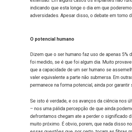
extensão. Em alguns casos os implantes não fun
indicando que esta longe o dia em que poderemo
adversidades. Apesar disso, o debate em torno d
O potencial humano
Dizem que o ser humano faz uso de apenas 5% de
foi medido, se é que foi algum dia. Muito prova
que a capacidade de um ser humano se assemelh
valer equivalente a parte não submersa. Em outra
permanece na forma potencial, ainda por garantir 
Se isto é verdade, e os avanços da ciência nos ú
– nos uma pálida percepção de que ainda podemo
defrontamos chegam ate a perder o significado 
muito próximo. É obvio, porem, que nada disso no
essas questões que, por certo, tocam as fibras m