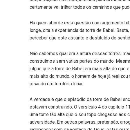
certamente vai trilhar todos os caminhos que pude
Há quem aborde esta questão com argumento bíbli
longe, cita a experiência da torre de Babel. Bast
perceber que este assunto é destituído de sentid
Não sabemos qual era a altura dessas torres, ma
construímos sem varias partes do mundo. Mesmo,
julgue que a torre de Babel era mais alta do que e
mais alto do mundo, o homem de hoje já realizou 
pisando em território lunar.
A verdade é que o episodio da torre de Babel enc
estavam construindo. O versículo 4 do capitulo 1
uma torre tão alta que o seu topo chegasse aos 
adversidade. Em outras palavras, pretensão, arr
independessem da vontade de Deus; estas eram a