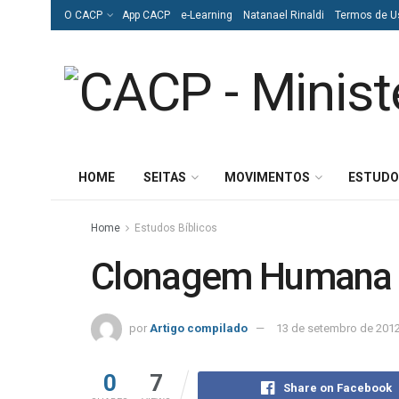
O CACP
App CACP
e-Learning
Natanael Rinaldi
Termos de U
HOME
SEITAS
MOVIMENTOS
ESTUDO
Home
Estudos Bíblicos
Clonagem Humana
por
Artigo compilado
13 de setembro de 201
0
7
Share on Facebook