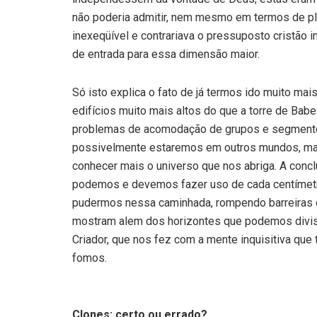
não poderia admitir, nem mesmo em termos de pl
inexeqüível e contrariava o pressuposto cristão i
de entrada para essa dimensão maior.
Só isto explica o fato de já termos ido muito ma
edifícios muito mais altos do que a torre de Bab
problemas de acomodação de grupos e segmentos
possivelmente estaremos em outros mundos, mas 
conhecer mais o universo que nos abriga. A concl
podemos e devemos fazer uso de cada centímetr
pudermos nessa caminhada, rompendo barreiras e
mostram alem dos horizontes que podemos divisa
Criador, que nos fez com a mente inquisitiva que
fomos.
Clones: certo ou errado?