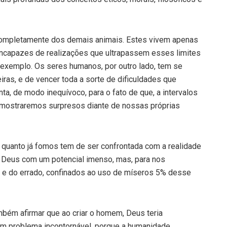
completamente dos demais animais. Estes vivem apenas
incapazes de realizações que ultrapassem esses limites
exemplo. Os seres humanos, por outro lado, tem se
ras, e de vencer toda a sorte de dificuldades que
ta, de modo inequívoco, para o fato de que, a intervalos
mostraremos surpresos diante de nossas próprias
 quanto já fomos tem de ser confrontada com a realidade
r Deus com um potencial imenso, mas, para nos
o e do errado, confinados ao uso de míseros 5% desse
bém afirmar que ao criar o homem, Deus teria
um problema incontornável, porque a humanidade