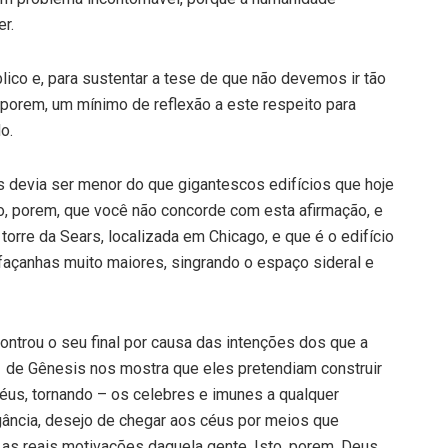
r.
co e, para sustentar a tese de que não devemos ir tão
a, porem, um mínimo de reflexão a este respeito para
o.
s devia ser menor do que gigantescos edifícios que hoje
 porem, que você não concorde com esta afirmação, e
 torre da Sears, localizada em Chicago, e que é o edifício
façanhas muito maiores, singrando o espaço sideral e
ontrou o seu final por causa das intenções dos que a
1 de Gênesis nos mostra que eles pretendiam construir
céus, tornando – os celebres e imunes a qualquer
ogância, desejo de chegar aos céus por meios que
s reais motivações daquela gente. Isto, porem, Deus