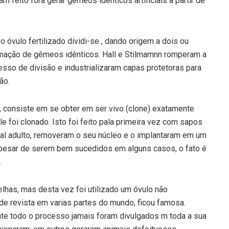
feito fora gerar gêmeos idênticos artificiais a partir de
 óvulo fertilizado dividi-se , dando origem a dois ou
rmação de gêmeos idênticos. Hall e Stilmamnn romperam a
esso de divisão e industrializaram capas protetoras para
ão.
, consiste em se obter em ser vivo (clone) exatamente
ele foi clonado. Isto foi feito pala primeira vez com sapos
al adulto, removeram o seu núcleo e o implantaram em um
 Apesar de serem bem sucedidos em alguns casos, o fato é
.
lhas, mas desta vez foi utilizado um óvulo não
a de revista em varias partes do mundo, ficou famosa.
ante todo o processo jamais foram divulgados m toda a sua