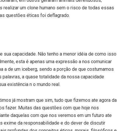
cionaram; em outros geraram animais defeituosos,
s realizar um clone humano sem o risco de todas essas
as questões éticas foi deflagrado.
 sua capacidade. Não tenho a menor idéia de como isso
velmente, esta é apenas uma expressão a nos comunicar
a a de um iceberg, sendo a porção de que costumamos
s palavras, a quase totalidade da nossa capacidade
sua existência n o mundo real.
ltimos já mostram que sim, tudo que fizemos ate agora da
s fazer. Muitas das questões com que hoje nos
diante daquelas com que nos veremos em um futuro ate
s exime da responsabilidade e do dever de discutir
ais profundas dos conceitos éticos, morais, filosóficos e