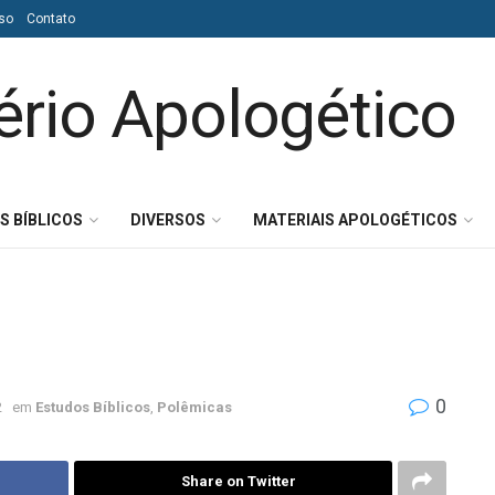
so
Contato
S BÍBLICOS
DIVERSOS
MATERIAIS APOLOGÉTICOS
0
2
em
Estudos Bíblicos
,
Polêmicas
Share on Twitter