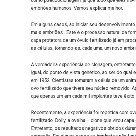
como pseudoclonagem, já que tudo que eles haviam 
embriões humanos. Vamos explicar melhor.
Em alguns casos, ao iniciar seu desenvolvimento o
mais embriões . Este é o processo natural da fo
capa protetora de um óvulo fertilizado já em proc
as células, tornando-as, cada uma, um novo embri
A verdadeira experiência de clonagem, entretanto
igual, do ponto de vista genético, ao ser do qual 
em 1952. Cientistas tomaram a célula de um anim
ovo fertilizado que tivera seu núcleo removido.
que apenas um em cada mil implantes teve êxito 
Recentemente, a experiência foi repetida com ove
fertilizado. Dolly, a ovelha – clone que virou cap
Entretanto, os resultados negativos obtidos dur