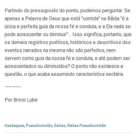
Partindo do pressuposto do ponto, podemos perguntar: Se
apenas a Palavra de Deus que está “contida” na Bíblia “é a
única e perfeita guia da nossa fé e conduta, e a Ela nada se
pode acrescentar ou diminuir”… Isso significa, portanto, que
os demais registros poéticos, históricos e descritivos dos
eventos narrados na mesma não são perfeitos, nem
servem como guia da nossa fé e conduta, e até podem ser
acrescentados ou diminuídos? O ponto não esclarece a
questão, o que acaba assumindo característica sectária.
————-
Por Brício Lube
C
Destaques
,
Pseudocristãs
,
Seitas
,
Seitas Pseudocristãs
a
t