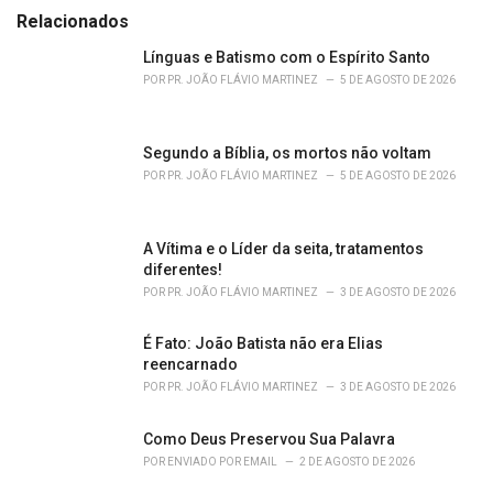
e
Relacionados
g
o
Línguas e Batismo com o Espírito Santo
r
POR
PR. JOÃO FLÁVIO MARTINEZ
5 DE AGOSTO DE 2026
i
e
s
Segundo a Bíblia, os mortos não voltam
:
POR
PR. JOÃO FLÁVIO MARTINEZ
5 DE AGOSTO DE 2026
A Vítima e o Líder da seita, tratamentos
diferentes!
POR
PR. JOÃO FLÁVIO MARTINEZ
3 DE AGOSTO DE 2026
É Fato: João Batista não era Elias
reencarnado
POR
PR. JOÃO FLÁVIO MARTINEZ
3 DE AGOSTO DE 2026
Como Deus Preservou Sua Palavra
POR
ENVIADO POR EMAIL
2 DE AGOSTO DE 2026