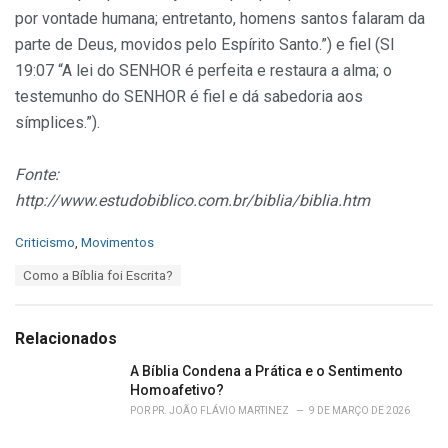
por vontade humana; entretanto, homens santos falaram da
parte de Deus, movidos pelo Espírito Santo.”) e fiel (Sl
19:07 “A lei do SENHOR é perfeita e restaura a alma; o
testemunho do SENHOR é fiel e dá sabedoria aos
símplices.”).
Fonte:
http://www.estudobiblico.com.br/biblia/biblia.htm
C
Criticismo
,
Movimentos
a
T
Como a Bíblia foi Escrita?
t
a
e
g
g
s
o
Relacionados
:
r
i
A Bíblia Condena a Prática e o Sentimento
e
Homoafetivo?
s
POR
PR. JOÃO FLÁVIO MARTINEZ
9 DE MARÇO DE 2026
: