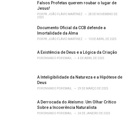
Falsos Profetas querem roubar o lugar de
Jesus!
POR
PR. JOÃO FLÁVIO MARTINEZ
28 DE NOVEMBRO DE
2025
Documento Oficial da CCB defende a
Imortalidade da Alma
POR
PR. JOÃO FLÁVIO MARTINEZ
10 DE ABRIL DE 2025
A Existência de Deus e a Lógica da Criação
POR
ENVIADO POR EMAIL
4 DE ABRIL DE 2025
A Inteligibilidade da Natureza e a Hipótese de
Deus
POR
ENVIADO POR EMAIL
29 DE MARÇO DE 2025
A Derrocada do Ateísmo: Um Olhar Crítico
Sobre a Incoerência Naturalista
POR
ENVIADO POR EMAIL
24 DE JANEIRO DE 2025