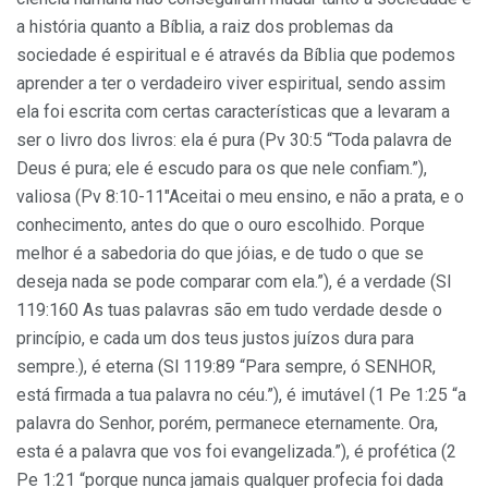
a história quanto a Bíblia, a raiz dos problemas da
sociedade é espiritual e é através da Bíblia que podemos
aprender a ter o verdadeiro viver espiritual, sendo assim
ela foi escrita com certas características que a levaram a
ser o livro dos livros: ela é pura (Pv 30:5 “Toda palavra de
Deus é pura; ele é escudo para os que nele confiam.”),
valiosa (Pv 8:10-11″Aceitai o meu ensino, e não a prata, e o
conhecimento, antes do que o ouro escolhido. Porque
melhor é a sabedoria do que jóias, e de tudo o que se
deseja nada se pode comparar com ela.”), é a verdade (Sl
119:160 As tuas palavras são em tudo verdade desde o
princípio, e cada um dos teus justos juízos dura para
sempre.), é eterna (Sl 119:89 “Para sempre, ó SENHOR,
está firmada a tua palavra no céu.”), é imutável (1 Pe 1:25 “a
palavra do Senhor, porém, permanece eternamente. Ora,
esta é a palavra que vos foi evangelizada.”), é profética (2
Pe 1:21 “porque nunca jamais qualquer profecia foi dada