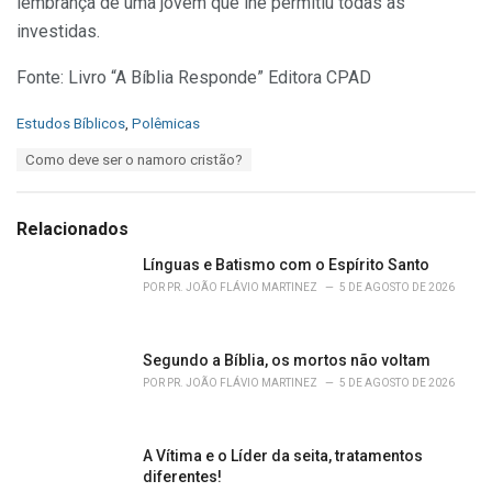
lembrança de uma jovem que lhe permitiu todas as
investidas.
Fonte: Livro “A Bíblia Responde” Editora CPAD
C
Estudos Bíblicos
,
Polêmicas
a
T
Como deve ser o namoro cristão?
t
a
e
g
g
s
o
Relacionados
:
r
i
Línguas e Batismo com o Espírito Santo
e
POR
PR. JOÃO FLÁVIO MARTINEZ
5 DE AGOSTO DE 2026
s
:
Segundo a Bíblia, os mortos não voltam
POR
PR. JOÃO FLÁVIO MARTINEZ
5 DE AGOSTO DE 2026
A Vítima e o Líder da seita, tratamentos
diferentes!