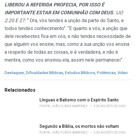
LIBEROU A REFERIDA PROFECIA, POR ISSO É
IMPORTANTE ESTAR EM COMUNHÃO COM DEUS.
IJO
2.20 E 27:
“ Ora, vós tendes a unção da parte do Santo, e
todos tendes conhecimento”. “E quanto a vós, a unção que
dele recebestes fica em vós, e não tendes necessidade de
que alguém vos ensine; mas, como a sua unção vos ensina
a respeito de todas as coisas, e é verdadeira, e não é
mentira, como vos ensinou ela, assim nele permanecei”.
C
Destaques
,
Dificuldades Bíblicas
,
Estudos Bíblicos
,
Polêmicas
,
Video
a
t
e
Relacionados
g
o
Línguas e Batismo com o Espírito Santo
r
POR
PR. JOÃO FLÁVIO MARTINEZ
5 DE AGOSTO DE 2026
i
e
s
Segundo a Bíblia, os mortos não voltam
:
POR
PR. JOÃO FLÁVIO MARTINEZ
5 DE AGOSTO DE 2026