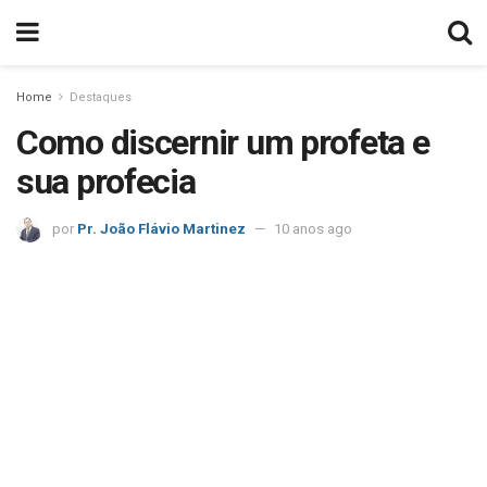
Home
Destaques
Como discernir um profeta e
sua profecia
por
Pr. João Flávio Martinez
10 anos ago