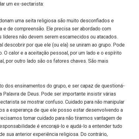
ar um ex-sectarista:
onam uma seita religiosa são muito desconfiados e
a e de compreensão. Ele precisa ser abordado com
eus líderes não devem serem escarnecidos ou atacados.
l descobrir por que ele (ou ela) se uniram ao grupo. Pode
. O calor e a aceitação pessoal, por um lado e o espírito
tual, por outro lado são os fatores chaves. São mais
to dos ensinamentos do grupo, e ser capaz de questioná-
Palavra de Deus. Pode ser importante insistir várias
ctarista se mostrar confuso. Cuidado para não manipular
os a esperança de que ele posso estar desenvolvendo a
precisamos tomar cuidado para não tirarmos vantagem de
sponsabilidade é encorajá-lo e ajudá-lo a entender tudo
e sua anterior experiência religiosa. Do contrário,