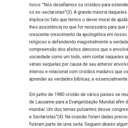
livros: “Nós desafiamos os cristãos para esten
os ex-sectaristas”(3). A grande maioria daquele
implica no fato que temos o dever moral de ajud
lhes assistência no que for necessário para que
crescente crescimento da apologética em nosso p
religioso e defendendo magistralmente a verdade,
compreensão dos afeitos danosos que o envolvim
sociedade como um todo, sem contar naqueles 
várias seqüelas por causa de seu anterior envol
intenso e relacional com cristãos maduros que o
aprender as verdades bíblicas, e essencialmente 
Em junho de 1980 cristão de vários países se reu
de Lausanne para a Evangelização Mundial afim d
mundial. Um dos temas pulsantes desse congresso
e Sectaristas”(4). Na ocasião foram dadas prec
fizeram parte de uma seita. Seguem abaixo alg