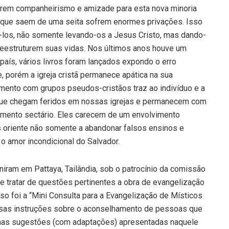
derem companheirismo e amizade para esta nova minoria
s que saem de uma seita sofrem enormes privações. Isso
á-los, não somente levando-os a Jesus Cristo, mas dando-
 reestruturem suas vidas. Nos últimos anos houve um
aís, vários livros foram lançados expondo o erro
 porém a igreja cristã permanece apática na sua
ento com grupos pseudos-cristãos traz ao indivíduo e a
que chegam feridos em nossas igrejas e permanecem com
vimento sectário. Eles carecem de um envolvimento
s oriente não somente a abandonar falsos ensinos e
o amor incondicional do Salvador.
niram em Pattaya, Tailândia, sob o patrocínio da comissão
e tratar de questões pertinentes a obra de evangelização
 foi a “Mini Consulta para a Evangelização de Místicos
iosas instruções sobre o aconselhamento de pessoas que
umas sugestões (com adaptações) apresentadas naquele