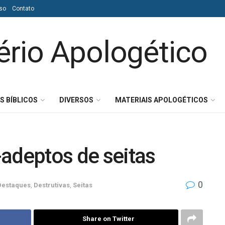
so
Contato
S BÍBLICOS
DIVERSOS
MATERIAIS APOLOGÉTICOS
adeptos de seitas
0
Destaques
,
Destrutivas
,
Seitas
Share on Twitter