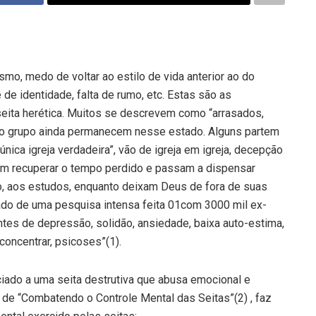
smo, medo de voltar ao estilo de vida anterior ao do
 de identidade, falta de rumo, etc. Estas são as
ita herética. Muitos se descrevem como “arrasados,
 o grupo ainda permanecem nesse estado. Alguns partem
nica igreja verdadeira”, vão de igreja em igreja, decepção
am recuperar o tempo perdido e passam a dispensar
o, aos estudos, enquanto deixam Deus de fora de suas
tado de uma pesquisa intensa feita 01com 3000 mil ex-
antes de depressão, solidão, ansiedade, baixa auto-estima,
concentrar, psicoses”(1).
iado a uma seita destrutiva que abusa emocional e
r de “Combatendo o Controle Mental das Seitas”(2) , faz