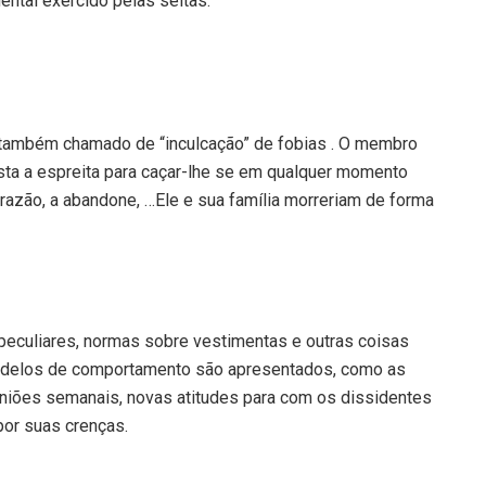
ental exercido pelas seitas:
, também chamado de “inculcação” de fobias . O membro
sta a espreita para caçar-lhe se em qualquer momento
 razão, a abandone, …Ele e sua família morreriam de forma
peculiares, normas sobre vestimentas e outras coisas
odelos de comportamento são apresentados, como as
reuniões semanais, novas atitudes para com os dissidentes
por suas crenças.