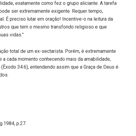
idade, exatamente como fez o grupo aliciante. A tarefa
o) pode ser extremamente exigente. Requer tempo,
l. É preciso lutar em oração! Incentive-o na leitura da
utros que tem o mesmo transfondo religioso e que
uas vidas.”
ção total de um ex-sectarista. Porém, é extremamente
fé e a cada momento conhecendo mais da amabilidade,
. (Êxodo 34:6), entendendo assim que a Graça de Deus é
dos.
g.1984, p.27.