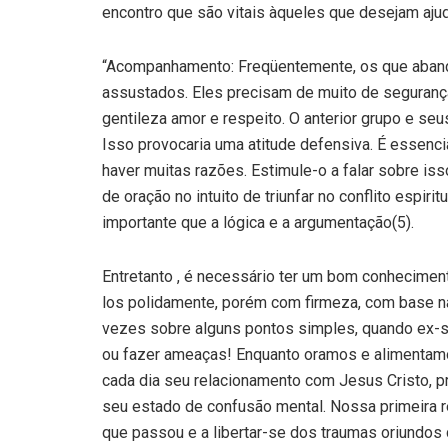
encontro que são vitais àqueles que desejam ajud
“Acompanhamento: Freqüentemente, os que aband
assustados. Eles precisam de muito de seguranç
gentileza amor e respeito. O anterior grupo e s
Isso provocaria uma atitude defensiva. É essencia
haver muitas razões. Estimule-o a falar sobre isso
de oração no intuito de triunfar no conflito espiri
importante que a lógica e a argumentação(5).
Entretanto , é necessário ter um bom conhecimen
los polidamente, porém com firmeza, com base na 
vezes sobre alguns pontos simples, quando ex-se
ou fazer ameaças! Enquanto oramos e alimentam
cada dia seu relacionamento com Jesus Cristo, 
seu estado de confusão mental. Nossa primeira re
que passou e a libertar-se dos traumas oriundos d