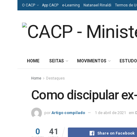
O CACP
App CACP
e-Learning
Natanael Rinaldi
Termos de U
HOME
SEITAS
MOVIMENTOS
ESTUDO
Home
Destaques
Como discipular ex-
por
Artigo compilado
1 de abril de 2021
em
0
41
Share on Facebook