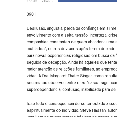
SHARES
VIEWS
0901
Desilusão, angustia, perda da confiança em si me
envolvimento com a seita, tensão, incerteza, crise
companhias constantes de quem abandona uma se
mutilados”; outros dez anos após terem deixado
para novas experiências religiosas em busca da “ú
seguida de decepção. Ainda há aqueles que tent
maior atenção as relações familiares, ao empreg
vidas. A Dra. Margaret Thater Singer, como resul
sectáristas observou entre eles: “casos signific
superdependência, confusão, inabilidade para se 
Isso tudo é conseqüência de se ter estado assoc
espiritualmente do indivíduo. Steve Hassan, auto