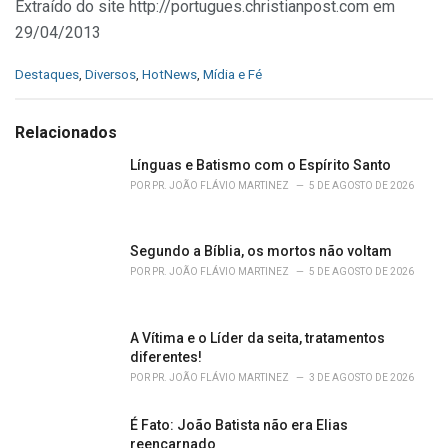
Extraído do site http://portugues.christianpost.com em
29/04/2013
C
Destaques
,
Diversos
,
HotNews
,
Mídia e Fé
a
t
e
Relacionados
g
o
Línguas e Batismo com o Espírito Santo
r
POR
PR. JOÃO FLÁVIO MARTINEZ
5 DE AGOSTO DE 2026
i
e
s
Segundo a Bíblia, os mortos não voltam
:
POR
PR. JOÃO FLÁVIO MARTINEZ
5 DE AGOSTO DE 2026
A Vítima e o Líder da seita, tratamentos
diferentes!
POR
PR. JOÃO FLÁVIO MARTINEZ
3 DE AGOSTO DE 2026
É Fato: João Batista não era Elias
reencarnado