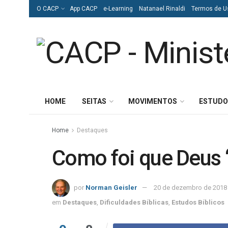
O CACP
App CACP
e-Learning
Natanael Rinaldi
Termos de U
HOME
SEITAS
MOVIMENTOS
ESTUDO
Home
Destaques
Como foi que Deus 
por
Norman Geisler
20 de dezembro de 2018
em
Destaques
,
Dificuldades Bíblicas
,
Estudos Bíblicos