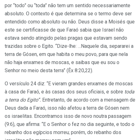
por “todo” ou “toda” não tem um sentido necessariamente
absoluto. O contexto é que determina se o termo deve ser
entendido como absoluto ou não. Deus disse a Moisés que
este se certificasse de que Faraó sabia que Israel não
estava sendo atingido pelas pragas que estavam sendo
trazidas sobre o Egito. “Dize-lhe: …Naquele dia, separarei a
terra de Gósen, em que habita o meu povo, para que nela
não haja enxames de moscas, e saibas que eu sou o
Senhor no meio desta terra” (Êx 8:20,22).
O versículo 24 diz: “E vieram grandes enxames de moscas
à casa de Faraó, e às casas dos seus oficiais, e sobre
toda
a terra do Egito”.
Entretanto, de acordo com a mensagem de
Deus dada a Faraó, isso não afetou a terra de Gósen nem
os israelitas. Encontramos isso de novo noutra passagem
(9:6), que afirma: “E o Senhor o fez no dia seguinte, e todo o
rebanho dos egípcios morreu; porém, do rebanho dos