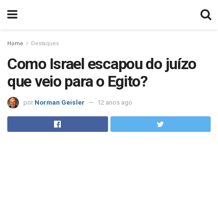
Home
Destaques
Como Israel escapou do juízo
que veio para o Egito?
por
Norman Geisler
12 anos ago