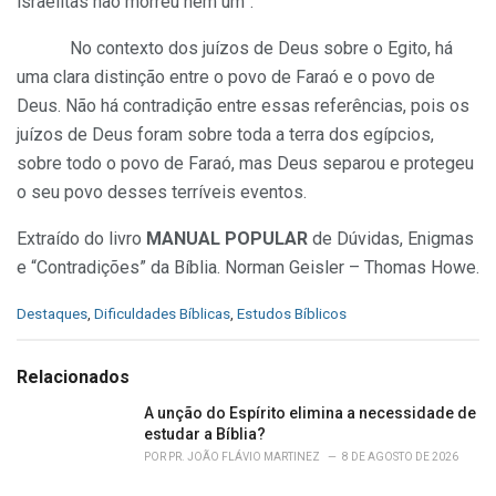
israelitas não morreu nem um”.
No contexto dos juízos de Deus sobre o Egito, há
uma clara distinção entre o povo de Faraó e o povo de
Deus. Não há contradição entre essas referências, pois os
juízos de Deus foram sobre toda a terra dos egípcios,
sobre todo o povo de Faraó, mas Deus separou e protegeu
o seu povo desses terríveis eventos.
Extraído do livro
MANUAL POPULAR
de Dúvidas, Enigmas
e “Contradições” da Bíblia. Norman Geisler – Thomas Howe.
C
Destaques
,
Dificuldades Bíblicas
,
Estudos Bíblicos
a
t
e
Relacionados
g
o
A unção do Espírito elimina a necessidade de
r
estudar a Bíblia?
i
POR
PR. JOÃO FLÁVIO MARTINEZ
8 DE AGOSTO DE 2026
e
s