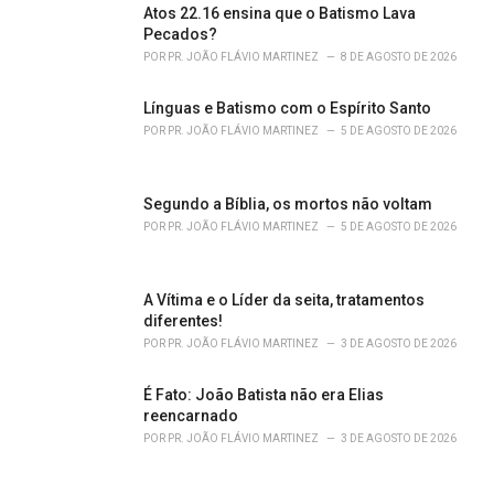
Atos 22.16 ensina que o Batismo Lava
:
Pecados?
POR
PR. JOÃO FLÁVIO MARTINEZ
8 DE AGOSTO DE 2026
Línguas e Batismo com o Espírito Santo
POR
PR. JOÃO FLÁVIO MARTINEZ
5 DE AGOSTO DE 2026
Segundo a Bíblia, os mortos não voltam
POR
PR. JOÃO FLÁVIO MARTINEZ
5 DE AGOSTO DE 2026
A Vítima e o Líder da seita, tratamentos
diferentes!
POR
PR. JOÃO FLÁVIO MARTINEZ
3 DE AGOSTO DE 2026
É Fato: João Batista não era Elias
reencarnado
POR
PR. JOÃO FLÁVIO MARTINEZ
3 DE AGOSTO DE 2026