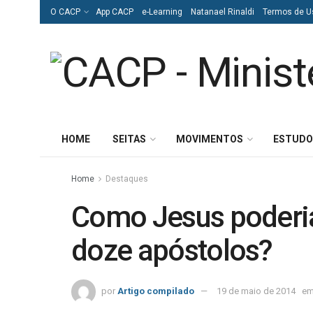
O CACP
App CACP
e-Learning
Natanael Rinaldi
Termos de U
HOME
SEITAS
MOVIMENTOS
ESTUDO
Home
Destaques
Como Jesus poderia
doze apóstolos?
por
Artigo compilado
19 de maio de 2014
e