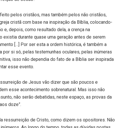
feito pelos cristãos, mas também pelos não cristãos,
greja cristã com base na inspiração da Bíblia, colocando-
ão e, depois, como resultado dela, a crença na
sto existia durante quase uma geração antes de serem
ento […] Por ser esta a ordem histórica, é também a
ra por si só, pelas testemunhas oculares, pelas inúmeras
mitiva, isso não dependia do fato de a Bíblia ser inspirada
ntar esse evento.
ressurreição de Jesus vão dizer que são poucos e
ndem esse acontecimento sobrenatural. Mas isso não
ssunto, não serão debatidas, neste espaço, as provas da
“aos doze”.
a ressurreição de Cristo, como dizem os opositores. Não
 inúmeros. Ao longo do tempo, todas as dúvidas postas