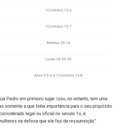
1Coríntios 15.6
1Coríntios 15.7
Mateus 28.16
Lucas 24.50-53
Atos 9.3-6 e 1Coríntios 15.8
a Pedro em primeiro lugar. Isso, no entanto, tem uma
as somente a que tinha importância para o seu propósito.
siderado legal ou oficial no século 1o, é
ulheres na defesa que ele fez da ressurreição”.