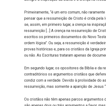
Primeiramente, “é um erro comum, não raramente 
pensar que a ressurreição de Cristo é crida pela I
se, assim, em primeiro lugar, a crença na inspiraç
ressurreição […] A crença na ressurreição de Cri
escritos os primeiros documentos do Novo Testam
ordem lógica”. Ou seja, a ressurreição é verdadei
provas históricas e, para os cristãos da Igreja pri
ou não. As Escrituras trataram apenas de docume
Em segundo lugar, os opositores da Bíblia e da 
contraditórios os argumentos cristãos que defe
condiz com a verdade. Devido à prolixidade do a
ressurreição, mas somente a aparição de Jesus 
Os cristãos não têm apenas parcos argumentos d
são apenas dois ou três argumentos a favor, mas