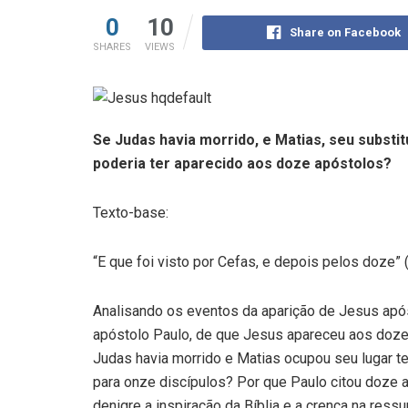
0
10
Share on Facebook
SHARES
VIEWS
Se Judas havia morrido, e Matias, seu substi
poderia ter aparecido aos doze apóstolos?
Texto-base:
“E que foi visto por Cefas, e depois pelos doze” 
Analisando os eventos da aparição de Jesus após
apóstolo Paulo, de que Jesus apareceu aos doze 
Judas havia morrido e Matias ocupou seu lugar 
para onze discípulos? Por que Paulo citou doze a
denigre a inspiração da Bíblia e a crença na ress