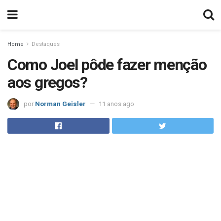
Home
Destaques
Como Joel pôde fazer menção
aos gregos?
por
Norman Geisler
11 anos ago