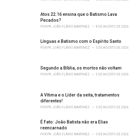
e
s
Atos 22.16 ensina que o Batismo Lava
:
Pecados?
POR
PR. JOÃO FLÁVIO MARTINEZ
8 DE AGOSTO DE 2026
Línguas e Batismo com o Espírito Santo
POR
PR. JOÃO FLÁVIO MARTINEZ
5 DE AGOSTO DE 2026
Segundo a Bíblia, os mortos não voltam
POR
PR. JOÃO FLÁVIO MARTINEZ
5 DE AGOSTO DE 2026
A Vítima e o Líder da seita, tratamentos
diferentes!
POR
PR. JOÃO FLÁVIO MARTINEZ
3 DE AGOSTO DE 2026
É Fato: João Batista não era Elias
reencarnado
POR
PR. JOÃO FLÁVIO MARTINEZ
3 DE AGOSTO DE 2026