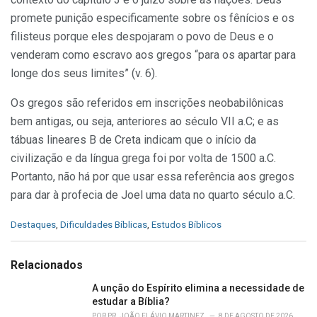
promete punição especificamente sobre os fênícios e os
filisteus porque eles despojaram o povo de Deus e o
venderam como escravo aos gregos “para os apartar para
longe dos seus limites” (v. 6).
Os gregos são referidos em inscrições neobabilônicas
bem antigas, ou seja, anteriores ao século VII a.C; e as
tábuas lineares B de Creta indicam que o início da
civilização e da língua grega foi por volta de 1500 a.C.
Portanto, não há por que usar essa referência aos gregos
para dar à profecia de Joel uma data no quarto século a.C.
C
Destaques
,
Dificuldades Bíblicas
,
Estudos Bíblicos
a
t
e
Relacionados
g
o
A unção do Espírito elimina a necessidade de
r
estudar a Bíblia?
i
POR
PR. JOÃO FLÁVIO MARTINEZ
8 DE AGOSTO DE 2026