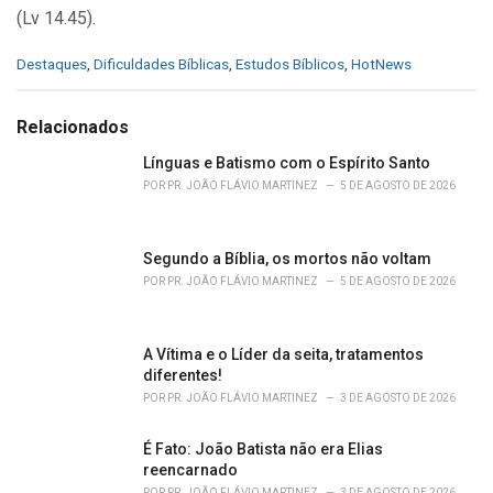
(Lv 14.45).
C
Destaques
,
Dificuldades Bíblicas
,
Estudos Bíblicos
,
HotNews
a
t
e
Relacionados
g
o
Línguas e Batismo com o Espírito Santo
r
POR
PR. JOÃO FLÁVIO MARTINEZ
5 DE AGOSTO DE 2026
i
e
s
Segundo a Bíblia, os mortos não voltam
:
POR
PR. JOÃO FLÁVIO MARTINEZ
5 DE AGOSTO DE 2026
A Vítima e o Líder da seita, tratamentos
diferentes!
POR
PR. JOÃO FLÁVIO MARTINEZ
3 DE AGOSTO DE 2026
É Fato: João Batista não era Elias
reencarnado
POR
PR. JOÃO FLÁVIO MARTINEZ
3 DE AGOSTO DE 2026