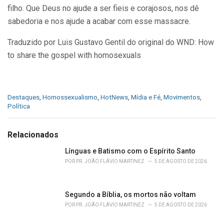
filho. Que Deus no ajude a ser fieis e corajosos, nos dê
sabedoria e nos ajude a acabar com esse massacre.
Traduzido por Luis Gustavo Gentil do original do WND: How
to share the gospel with homosexuals
C
Destaques
,
Homossexualismo
,
HotNews
,
Mídia e Fé
,
Movimentos
,
a
Política
t
e
g
Relacionados
o
r
Línguas e Batismo com o Espírito Santo
i
POR
PR. JOÃO FLÁVIO MARTINEZ
5 DE AGOSTO DE 2026
e
s
:
Segundo a Bíblia, os mortos não voltam
POR
PR. JOÃO FLÁVIO MARTINEZ
5 DE AGOSTO DE 2026