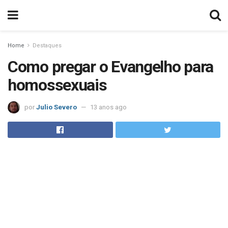
Home
Destaques
Como pregar o Evangelho para
homossexuais
por
Julio Severo
13 anos ago