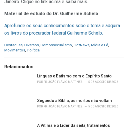
Janeiro. Clique no link acima e saiba mais.
Material de estudo do Dr. Guilherme Schelb
Aprofunde os seus conhecimentos sobe o tema e adquira
os livros do procurador federal Guilherme Schelb.
C
Destaques
,
Diversos
,
Homossexualismo
,
HotNews
,
Mídia e Fé
,
a
Movimentos
,
Política
t
e
g
Relacionados
o
r
Línguas e Batismo com o Espírito Santo
i
POR
PR. JOÃO FLÁVIO MARTINEZ
5 DE AGOSTO DE 2026
e
s
:
Segundo a Bíblia, os mortos não voltam
POR
PR. JOÃO FLÁVIO MARTINEZ
5 DE AGOSTO DE 2026
A Vítima e o Líder da seita, tratamentos