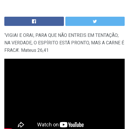
‘VIGIAI E ORAI, PARA QUE NÃO ENTREIS EM TENTAÇÃO;
NA VERDADE, O ESPÍRITO ESTÁ PRONTO, MAS A CARNE É
FRACA’. Mateus 26,41