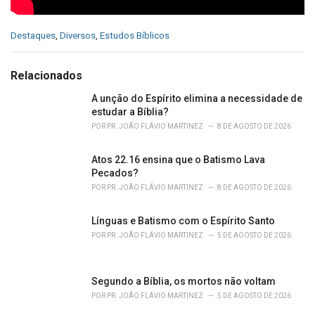
C
Destaques
,
Diversos
,
Estudos Bíblicos
a
t
e
Relacionados
g
o
A unção do Espírito elimina a necessidade de
r
estudar a Bíblia?
i
POR
PR. JOÃO FLÁVIO MARTINEZ
8 DE AGOSTO DE 2026
e
s
Atos 22.16 ensina que o Batismo Lava
:
Pecados?
POR
PR. JOÃO FLÁVIO MARTINEZ
8 DE AGOSTO DE 2026
Línguas e Batismo com o Espírito Santo
POR
PR. JOÃO FLÁVIO MARTINEZ
5 DE AGOSTO DE 2026
Segundo a Bíblia, os mortos não voltam
POR
PR. JOÃO FLÁVIO MARTINEZ
5 DE AGOSTO DE 2026