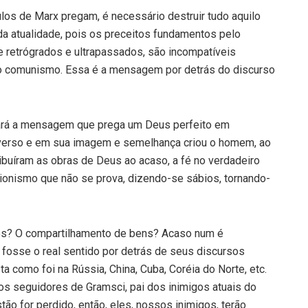
los de Marx pregam, é necessário destruir tudo aquilo
 da atualidade, pois os preceitos fundamentos pelo
e retrógrados e ultrapassados, são incompatíveis
o comunismo. Essa é a mensagem por detrás do discurso
eitará a mensagem que prega um Deus perfeito em
niverso e em sua imagem e semelhança criou o homem, ao
ribuíram as obras de Deus ao acaso, a fé no verdadeiro
cionismo que não se prova, dizendo-se sábios, tornando-
dos? O compartilhamento de bens? Acaso num é
 fosse o real sentido por detrás de seus discursos
ta como foi na Rússia, China, Cuba, Coréia do Norte, etc.
s seguidores de Gramsci, pai dos inimigos atuais do
tão for perdido, então, eles, nossos inimigos, terão