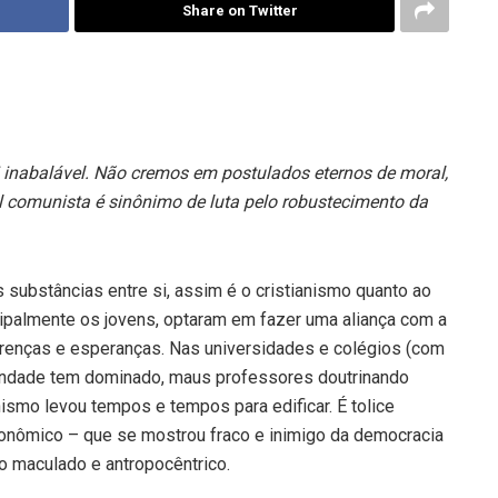
Share on Twitter
ei inabalável. Não cremos em postulados eternos de moral,
 comunista é sinônimo de luta pelo robustecimento da
substâncias entre si, assim é o cristianismo quanto ao
ipalmente os j
ovens, optaram em fazer uma aliança com a
 crenças e esperanças. Nas universidades e colégios (com
tandade tem dominado, maus professores doutrinando
anismo levou tempos e tempos para edificar. É tolice
onômico – que se mostrou fraco e inimigo da democracia
o maculado e antropocêntrico.