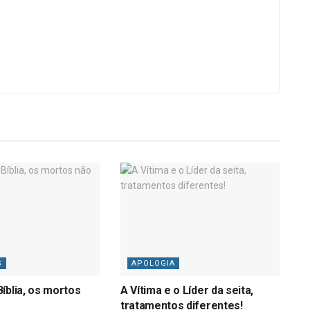
S
APOLOGIA
íblia, os mortos
A Vítima e o Líder da seita,
tratamentos diferentes!