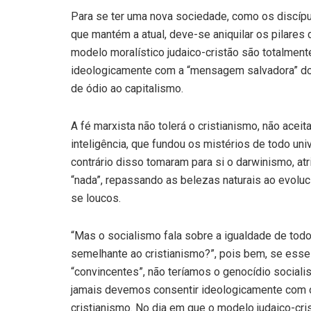
Para se ter uma nova sociedade, como os discípu
que mantém a atual, deve-se aniquilar os pilares
modelo moralístico judaico-cristão são totalment
ideologicamente com a “mensagem salvadora” d
de ódio ao capitalismo.
A fé marxista não tolerá o cristianismo, não ac
inteligência, que fundou os mistérios de todo u
contrário disso tomaram para si o darwinismo, at
“nada”, repassando as belezas naturais ao evolu
se loucos.
“Mas o socialismo fala sobre a igualdade de to
semelhante ao cristianismo?”, pois bem, se esse
“convincentes”, não teríamos o genocídio socialis
jamais devemos consentir ideologicamente com o
cristianismo. No dia em que o modelo judaico-cris