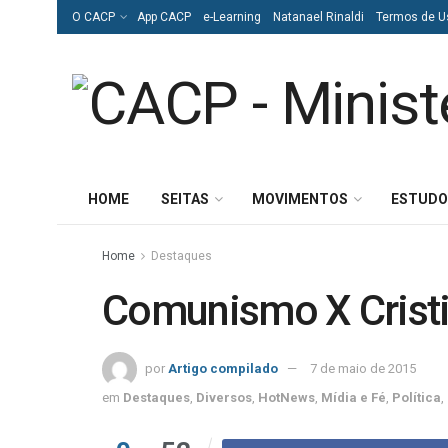
O CACP
App CACP
e-Learning
Natanael Rinaldi
Termos de U
HOME
SEITAS
MOVIMENTOS
ESTUDO
Home
Destaques
Comunismo X Crist
por
Artigo compilado
7 de maio de 2015
em
Destaques
,
Diversos
,
HotNews
,
Mídia e Fé
,
Política
,