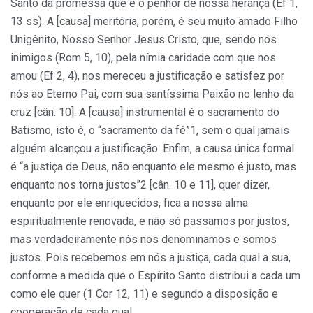
Santo da promessa que é o penhor de nossa herança (Ef 1,
13 ss). A [causa] meritória, porém, é seu muito amado Filho
Unigênito, Nosso Senhor Jesus Cristo, que, sendo nós
inimigos (Rom 5, 10), pela nímia caridade com que nos
amou (Ef 2, 4), nos mereceu a justificação e satisfez por
nós ao Eterno Pai, com sua santíssima Paixão no lenho da
cruz [cân. 10]. A [causa] instrumental é o sacramento do
Batismo, isto é, o “sacramento da fé”1, sem o qual jamais
alguém alcançou a justificação. Enfim, a causa única formal
é “a justiça de Deus, não enquanto ele mesmo é justo, mas
enquanto nos torna justos”2 [cân. 10 e 11], quer dizer,
enquanto por ele enriquecidos, fica a nossa alma
espiritualmente renovada, e não só passamos por justos,
mas verdadeiramente nós nos denominamos e somos
justos. Pois recebemos em nós a justiça, cada qual a sua,
conforme a medida que o Espírito Santo distribui a cada um
como ele quer (1 Cor 12, 11) e segundo a disposição e
cooperação de cada qual.