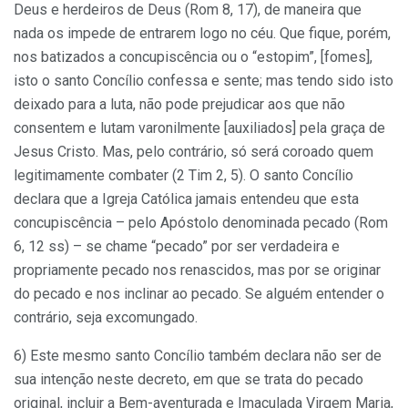
Deus e herdeiros de Deus (Rom 8, 17), de maneira que
nada os impede de entrarem logo no céu. Que fique, porém,
nos batizados a concupiscência ou o “estopim”, [fomes],
isto o santo Concílio confessa e sente; mas tendo sido isto
deixado para a luta, não pode prejudicar aos que não
consentem e lutam varonilmente [auxiliados] pela graça de
Jesus Cristo. Mas, pelo contrário, só será coroado quem
legitimamente combater (2 Tim 2, 5). O santo Concílio
declara que a Igreja Católica jamais entendeu que esta
concupiscência – pelo Apóstolo denominada pecado (Rom
6, 12 ss) – se chame “pecado” por ser verdadeira e
propriamente pecado nos renascidos, mas por se originar
do pecado e nos inclinar ao pecado. Se alguém entender o
contrário, seja excomungado.
6) Este mesmo santo Concílio também declara não ser de
sua intenção neste decreto, em que se trata do pecado
original, incluir a Bem-aventurada e Imaculada Virgem Maria,