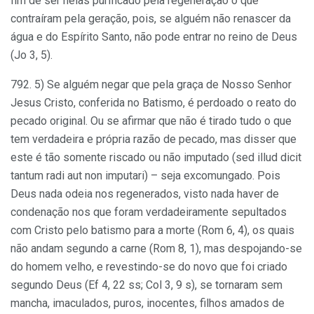
fim de ser nelas purificado pela regeneração o que
contraíram pela geração, pois, se alguém não renascer da
água e do Espírito Santo, não pode entrar no reino de Deus
(Jo 3, 5).
792. 5) Se alguém negar que pela graça de Nosso Senhor
Jesus Cristo, conferida no Batismo, é perdoado o reato do
pecado original. Ou se afirmar que não é tirado tudo o que
tem verdadeira e própria razão de pecado, mas disser que
este é tão somente riscado ou não imputado (sed illud dicit
tantum radi aut non imputari) – seja excomungado. Pois
Deus nada odeia nos regenerados, visto nada haver de
condenação nos que foram verdadeiramente sepultados
com Cristo pelo batismo para a morte (Rom 6, 4), os quais
não andam segundo a carne (Rom 8, 1), mas despojando-se
do homem velho, e revestindo-se do novo que foi criado
segundo Deus (Ef 4, 22 ss; Col 3, 9 s), se tornaram sem
mancha, imaculados, puros, inocentes, filhos amados de