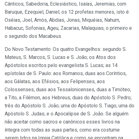
Cânticos, Sabedoria, Eclesiástico, Isaías, Jeremias, com
Baruque, Ezequiel, Daniel; os 12 profetas menores, isto é:
Oséias, Joel, Amós, Abdias, Jonas, Miquéias, Nahum,
Habacuc, Sofonias, Ageu, Zacarias, Malaquias; o primeiro e
o segundo dos Macabeus.
Do Novo Testamento: Os quatro Evangelhos: segundo S.
Mateus, S. Marcos, S. Lucas e S. João; os Atos dos
Apóstolos escritos pelo evangelista S. Lucas; as 14
epístolas de S. Paulo: aos Romanos, duas aos Coríntios,
aos Gálatas, aos Efésios, aos Felipenses, aos
Colossenses, duas aos Tessalonicenses, duas a Timóteo,
a Tito, a Filêmon, aos Hebreus; duas do Apóstolo S. Pedro;
três do Apóstolo S. João; uma do Apóstolo S. Tiago; uma do
Apóstolo S. Judas; e o Apocalipse de S. João. Se alguém
não aceitar como sacros e canônicos esses livros na
íntegra com todas as suas partes, como era costume
serem lidos na Igreja Católica e como se encontram na