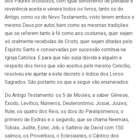
dos Padres ortodoxos, com igual sentimento de piedade e
reverência aceita e venera todos os livros, tanto os do
Antigo, como os do Novo Testamento, visto terem ambos o
mesmo Deus por autor, bem como as mesmas tradições
que se referem tanto à fé como aos costumes, quer sejam
só oralmente recebidas de Cristo, quer sejam ditadas pelo
Espírito Santo e conservadas por sucessão contínua na
Igreja Católica. E para que não surja dúvida a alguém a
respeito dos livros que são aceitos pelo mesmo Concílio,
resolveu ele ajuntar a este decreto o índice dos Livros
Sagrados. São portanto os que a seguir vão enumerados:
Do Antigo Testamento: os 5 de Moisés, a saber: Gênese,
Êxodo, Levítico, Números, Deuteronômio; Josué, Juizes,
Rute, os quatro dos Reis, os dois do Paralipômenos, o
primeiro de Esdras e o segundo, que se chama Neemias;
Tobias, Judite, Ester, Job, o Saltério de David com 150
salmos, os Provérbios, o Eclesiastes, o Cântico dos