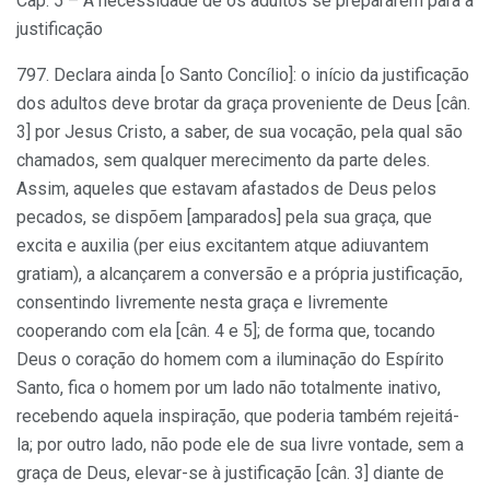
Cap. 5 – A necessidade de os adultos se prepararem para a
justificação
797. Declara ainda [o Santo Concílio]: o início da justificação
dos adultos deve brotar da graça proveniente de Deus [cân.
3] por Jesus Cristo, a saber, de sua vocação, pela qual são
chamados, sem qualquer merecimento da parte deles.
Assim, aqueles que estavam afastados de Deus pelos
pecados, se dispõem [amparados] pela sua graça, que
excita e auxilia (per eius excitantem atque adiuvantem
gratiam), a alcançarem a conversão e a própria justificação,
consentindo livremente nesta graça e livremente
cooperando com ela [cân. 4 e 5]; de forma que, tocando
Deus o coração do homem com a iluminação do Espírito
Santo, fica o homem por um lado não totalmente inativo,
recebendo aquela inspiração, que poderia também rejeitá-
la; por outro lado, não pode ele de sua livre vontade, sem a
graça de Deus, elevar-se à justificação [cân. 3] diante de