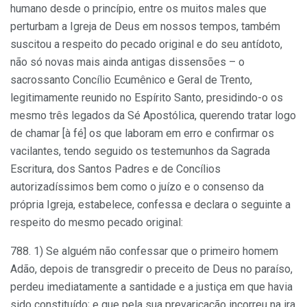
humano desde o princípio, entre os muitos males que
perturbam a Igreja de Deus em nossos tempos, também
suscitou a respeito do pecado original e do seu antídoto,
não só novas mais ainda antigas dissensões – o
sacrossanto Concílio Ecumênico e Geral de Trento,
legitimamente reunido no Espírito Santo, presidindo-o os
mesmo três legados da Sé Apostólica, querendo tratar logo
de chamar [à fé] os que laboram em erro e confirmar os
vacilantes, tendo seguido os testemunhos da Sagrada
Escritura, dos Santos Padres e de Concílios
autorizadíssimos bem como o juízo e o consenso da
própria Igreja, estabelece, confessa e declara o seguinte a
respeito do mesmo pecado original:
788. 1) Se alguém não confessar que o primeiro homem
Adão, depois de transgredir o preceito de Deus no paraíso,
perdeu imediatamente a santidade e a justiça em que havia
sido constituído; e que pela sua prevaricação incorreu na ira