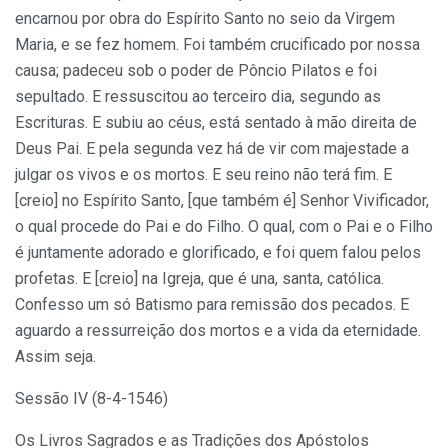
encarnou por obra do Espírito Santo no seio da Virgem
Maria, e se fez homem. Foi também crucificado por nossa
causa; padeceu sob o poder de Pôncio Pilatos e foi
sepultado. E ressuscitou ao terceiro dia, segundo as
Escrituras. E subiu ao céus, está sentado à mão direita de
Deus Pai. E pela segunda vez há de vir com majestade a
julgar os vivos e os mortos. E seu reino não terá fim. E
[creio] no Espírito Santo, [que também é] Senhor Vivificador,
o qual procede do Pai e do Filho. O qual, com o Pai e o Filho
é juntamente adorado e glorificado, e foi quem falou pelos
profetas. E [creio] na Igreja, que é una, santa, católica.
Confesso um só Batismo para remissão dos pecados. E
aguardo a ressurreição dos mortos e a vida da eternidade.
Assim seja.
Sessão IV (8-4-1546)
Os Livros Sagrados e as Tradições dos Apóstolos