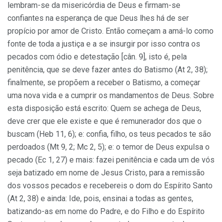
lembram-se da misericórdia de Deus e firmam-se
confiantes na esperança de que Deus lhes há de ser
propício por amor de Cristo. Então começam a amá-lo como
fonte de toda a justiça e a se insurgir por isso contra os
pecados com ódio e detestação [cân. 9], isto é, pela
penitência, que se deve fazer antes do Batismo (At 2, 38);
finalmente, se propõem a receber o Batismo, a começar
uma nova vida e a cumprir os mandamentos de Deus. Sobre
esta disposição está escrito: Quem se achega de Deus,
deve crer que ele existe e que é remunerador dos que o
buscam (Heb 11, 6); e: confia, filho, os teus pecados te são
perdoados (Mt 9, 2; Mc 2, 5); e: o temor de Deus expulsa o
pecado (Ec 1, 27) e mais: fazei penitência e cada um de vós
seja batizado em nome de Jesus Cristo, para a remissão
dos vossos pecados e recebereis o dom do Espírito Santo
(At 2, 38) e ainda: Ide, pois, ensinai a todas as gentes,
batizando-as em nome do Padre, e do Filho e do Espírito