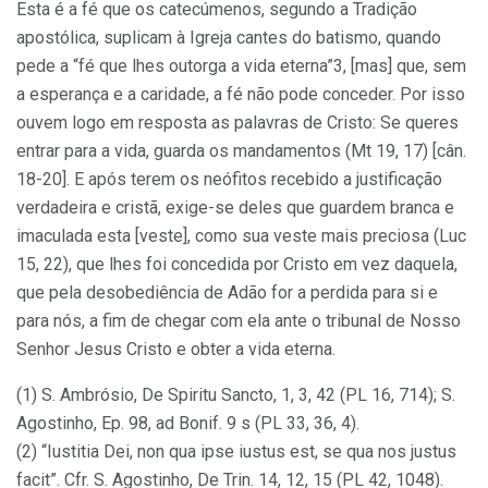
Esta é a fé que os catecúmenos, segundo a Tradição
apostólica, suplicam à Igreja cantes do batismo, quando
pede a “fé que lhes outorga a vida eterna”3, [mas] que, sem
a esperança e a caridade, a fé não pode conceder. Por isso
ouvem logo em resposta as palavras de Cristo: Se queres
entrar para a vida, guarda os mandamentos (Mt 19, 17) [cân.
18-20]. E após terem os neófitos recebido a justificação
verdadeira e cristã, exige-se deles que guardem branca e
imaculada esta [veste], como sua veste mais preciosa (Luc
15, 22), que lhes foi concedida por Cristo em vez daquela,
que pela desobediência de Adão for a perdida para si e
para nós, a fim de chegar com ela ante o tribunal de Nosso
Senhor Jesus Cristo e obter a vida eterna.
(1) S. Ambrósio, De Spiritu Sancto, 1, 3, 42 (PL 16, 714); S.
Agostinho, Ep. 98, ad Bonif. 9 s (PL 33, 36, 4).
(2) “Iustitia Dei, non qua ipse iustus est, se qua nos justus
facit”. Cfr. S. Agostinho, De Trin. 14, 12, 15 (PL 42, 1048).