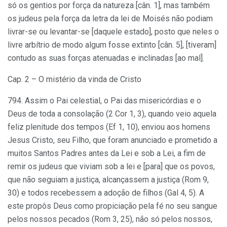
só os gentios por força da natureza [cân. 1], mas também
os judeus pela força da letra da lei de Moisés não podiam
livrar-se ou levantar-se [daquele estado], posto que neles o
livre arbítrio de modo algum fosse extinto [cân. 5], [tiveram]
contudo as suas forças atenuadas e inclinadas [ao mal].
Cap. 2 – O mistério da vinda de Cristo
794. Assim o Pai celestial, o Pai das misericórdias e o
Deus de toda a consolação (2 Cor 1, 3), quando veio aquela
feliz plenitude dos tempos (Ef 1, 10), enviou aos homens
Jesus Cristo, seu Filho, que foram anunciado e prometido a
muitos Santos Padres antes da Lei e sob a Lei, a fim de
remir os judeus que viviam sob a lei e [para] que os povos,
que não seguiam a justiça, alcançassem a justiça (Rom 9,
30) e todos recebessem a adoção de filhos (Gal 4, 5). A
este propôs Deus como propiciação pela fé no seu sangue
pelos nossos pecados (Rom 3, 25), não só pelos nossos,