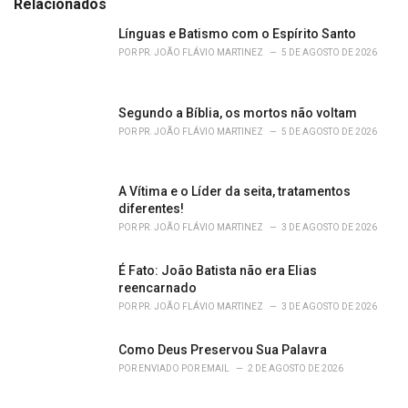
g
Relacionados
o
r
Línguas e Batismo com o Espírito Santo
i
POR
PR. JOÃO FLÁVIO MARTINEZ
5 DE AGOSTO DE 2026
e
s
:
Segundo a Bíblia, os mortos não voltam
POR
PR. JOÃO FLÁVIO MARTINEZ
5 DE AGOSTO DE 2026
A Vítima e o Líder da seita, tratamentos
diferentes!
POR
PR. JOÃO FLÁVIO MARTINEZ
3 DE AGOSTO DE 2026
É Fato: João Batista não era Elias
reencarnado
POR
PR. JOÃO FLÁVIO MARTINEZ
3 DE AGOSTO DE 2026
Como Deus Preservou Sua Palavra
POR
ENVIADO POR EMAIL
2 DE AGOSTO DE 2026