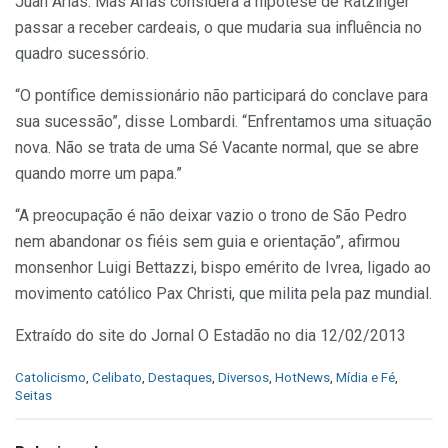
Juan Arias. Mas Arias considera a hipótese de Ratzinger
passar a receber cardeais, o que mudaria sua influência no
quadro sucessório.
“O pontífice demissionário não participará do conclave para
sua sucessão”, disse Lombardi. “Enfrentamos uma situação
nova. Não se trata de uma Sé Vacante normal, que se abre
quando morre um papa.”
“A preocupação é não deixar vazio o trono de São Pedro
nem abandonar os fiéis sem guia e orientação”, afirmou
monsenhor Luigi Bettazzi, bispo emérito de Ivrea, ligado ao
movimento católico Pax Christi, que milita pela paz mundial.
Extraído do site do Jornal O Estadão no dia 12/02/2013
C
Catolicismo
,
Celibato
,
Destaques
,
Diversos
,
HotNews
,
Mídia e Fé
,
a
Seitas
t
e