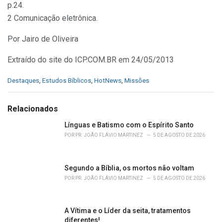
p.24.
2 Comunicação eletrônica.
Por Jairo de Oliveira
Extraído do site do ICP.COM.BR em 24/05/2013
C
Destaques
,
Estudos Bíblicos
,
HotNews
,
Missões
a
t
e
Relacionados
g
o
Línguas e Batismo com o Espírito Santo
r
POR
PR. JOÃO FLÁVIO MARTINEZ
5 DE AGOSTO DE 2026
i
e
s
Segundo a Bíblia, os mortos não voltam
:
POR
PR. JOÃO FLÁVIO MARTINEZ
5 DE AGOSTO DE 2026
A Vítima e o Líder da seita, tratamentos
diferentes!