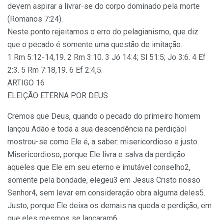
devem aspirar a livrar-se do corpo dominado pela morte
(Romanos 7:24).
Neste ponto rejeitamos o erro do pelagianismo, que diz
que o pecado é somente uma questão de imitação.
1 Rm 5:12-14,19. 2 Rm 3:10. 3 Jó 14:4; Sl 51:5; Jo 3:6. 4 Ef
2:3. 5 Rm 7:18,19. 6 Ef 2:4,5.
ARTIGO 16
ELEIÇÃO ETERNA POR DEUS
Cremos que Deus, quando o pecado do primeiro homem
lançou Adão e toda a sua descendência na perdiçãol
mostrou-se como Ele é, a saber: misericordioso e justo.
Misericordioso, porque Ele livra e salva da perdição
aqueles que Ele em seu eterno e imutável conselho2,
somente pela bondade, elegeu3 em Jesus Cristo nosso
Senhor4, sem levar em consideração obra alguma deles5.
Justo, porque Ele deixa os demais na queda e perdição, em
que eles mesmos se lançaram6.