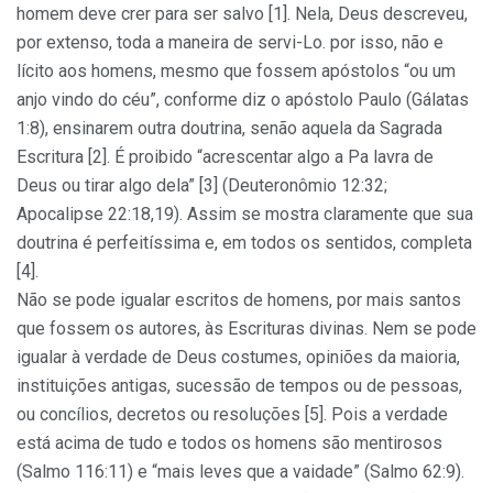
homem deve crer para ser salvo [1]. Nela, Deus descreveu,
por extenso, toda a maneira de servi-Lo. por isso, não e
lícito aos homens, mesmo que fossem apóstolos “ou um
anjo vindo do céu”, conforme diz o apóstolo Paulo (Gálatas
1:8), ensinarem outra doutrina, senão aquela da Sagrada
Escritura [2]. É proibido “acrescentar algo a Pa lavra de
Deus ou tirar algo dela” [3] (Deuteronômio 12:32;
Apocalipse 22:18,19). Assim se mostra claramente que sua
doutrina é perfeitíssima e, em todos os sentidos, completa
[4].
Não se pode igualar escritos de homens, por mais santos
que fossem os autores, às Escrituras divinas. Nem se pode
igualar à verdade de Deus costumes, opiniões da maioria,
instituições antigas, sucessão de tempos ou de pessoas,
ou concílios, decretos ou resoluções [5]. Pois a verdade
está acima de tudo e todos os homens são mentirosos
(Salmo 116:11) e “mais leves que a vaidade” (Salmo 62:9).