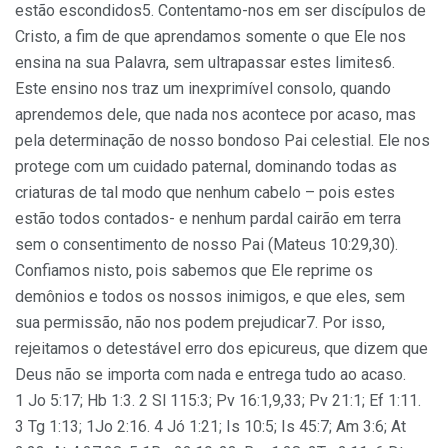
estão escondidos5. Contentamo-nos em ser discípulos de
Cristo, a fim de que aprendamos somente o que Ele nos
ensina na sua Palavra, sem ultrapassar estes limites6.
Este ensino nos traz um inexprimível consolo, quando
aprendemos dele, que nada nos acontece por acaso, mas
pela determinação de nosso bondoso Pai celestial. Ele nos
protege com um cuidado paternal, dominando todas as
criaturas de tal modo que nenhum cabelo – pois estes
estão todos contados- e nenhum pardal cairão em terra
sem o consentimento de nosso Pai (Mateus 10:29,30).
Confiamos nisto, pois sabemos que Ele reprime os
demônios e todos os nossos inimigos, e que eles, sem
sua permissão, não nos podem prejudicar7. Por isso,
rejeitamos o detestável erro dos epicureus, que dizem que
Deus não se importa com nada e entrega tudo ao acaso.
1 Jo 5:17; Hb 1:3. 2 Sl 115:3; Pv 16:1,9,33; Pv 21:1; Ef 1:11.
3 Tg 1:13; 1Jo 2:16. 4 Jó 1:21; Is 10:5; Is 45:7; Am 3:6; At