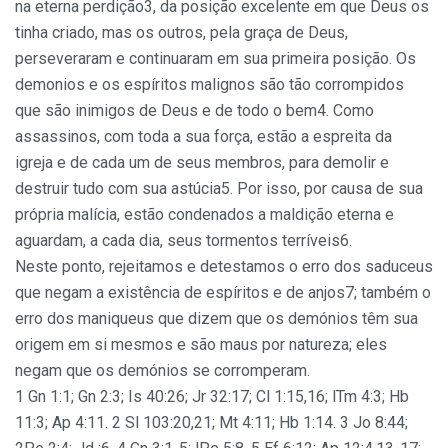
na eterna perdição3, da posição excelente em que Deus os
tinha criado, mas os outros, pela graça de Deus,
perseveraram e continuaram em sua primeira posição. Os
demonios e os espíritos malignos são tão corrompidos
que são inimigos de Deus e de todo o bem4. Como
assassinos, com toda a sua força, estão a espreita da
igreja e de cada um de seus membros, para demolir e
destruir tudo com sua astúcia5. Por isso, por causa de sua
própria malícia, estão condenados a maldição eterna e
aguardam, a cada dia, seus tormentos terríveis6.
Neste ponto, rejeitamos e detestamos o erro dos saduceus
que negam a existência de espíritos e de anjos7; também o
erro dos maniqueus que dizem que os demónios têm sua
origem em si mesmos e são maus por natureza; eles
negam que os demónios se corromperam.
1 Gn 1:1; Gn 2:3; Is 40:26; Jr 32:17; Cl 1:15,16; lTm 4:3; Hb
11:3; Ap 4:11. 2 Sl 103:20,21; Mt 4:11; Hb 1:14. 3 Jo 8:44;