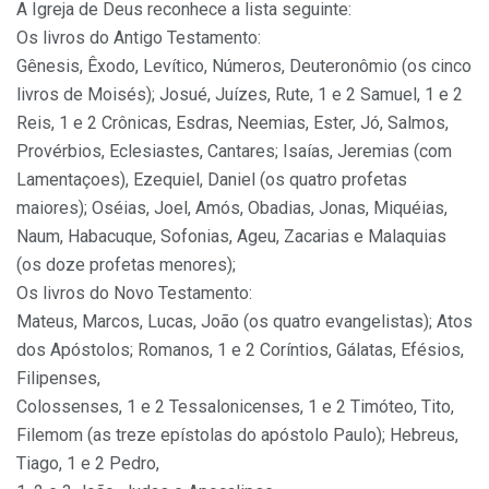
A Igreja de Deus reconhece a lista seguinte:
Os livros do Antigo Testamento:
Gênesis, Êxodo, Levítico, Números, Deuteronômio (os cinco
livros de Moisés); Josué, Juízes, Rute, 1 e 2 Samuel, 1 e 2
Reis, 1 e 2 Crônicas, Esdras, Neemias, Ester, Jó, Salmos,
Provérbios, Eclesiastes, Cantares; Isaías, Jeremias (com
Lamentaçoes), Ezequiel, Daniel (os quatro profetas
maiores); Oséias, Joel, Amós, Obadias, Jonas, Miquéias,
Naum, Habacuque, Sofonias, Ageu, Zacarias e Malaquias
(os doze profetas menores);
Os livros do Novo Testamento:
Mateus, Marcos, Lucas, João (os quatro evangelistas); Atos
dos Apóstolos; Romanos, 1 e 2 Coríntios, Gálatas, Efésios,
Filipenses,
Colossenses, 1 e 2 Tessalonicenses, 1 e 2 Timóteo, Tito,
Filemom (as treze epístolas do apóstolo Paulo); Hebreus,
Tiago, 1 e 2 Pedro,