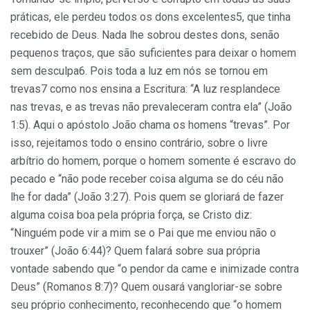
práticas, ele perdeu todos os dons excelentes5, que tinha
recebido de Deus. Nada lhe sobrou destes dons, senão
pequenos traços, que são suficientes para deixar o homem
sem desculpa6. Pois toda a luz em nós se tornou em
trevas7 como nos ensina a Escritura: “A luz resplandece
nas trevas, e as trevas não prevaleceram contra ela” (João
1:5). Aqui o apóstolo João chama os homens “trevas”. Por
isso, rejeitamos todo o ensino contrário, sobre o livre
arbítrio do homem, porque o homem somente é escravo do
pecado e “não pode receber coisa alguma se do céu não
lhe for dada” (João 3:27). Pois quem se gloriará de fazer
alguma coisa boa pela própria força, se Cristo diz:
“Ninguém pode vir a mim se o Pai que me enviou não o
trouxer” (João 6:44)? Quem falará sobre sua própria
vontade sabendo que “o pendor da came e inimizade contra
Deus” (Romanos 8:7)? Quem ousará vangloriar-se sobre
seu próprio conhecimento, reconhecendo que “o homem