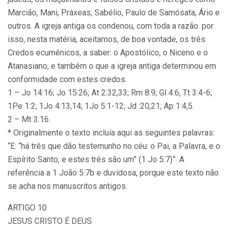
Marcião, Mani, Práxeas, Sabélio, Paulo de Samósata, Ário e
outros. A igreja antiga os condenou, com toda a razão. por
isso, nesta matéria, aceitamos, de boa vontade, os três
Credos ecumênicos, a saber: o Apostólico, o Niceno e o
Atanasiano; e também o que a igreja antiga determinou em
conformidade com estes credos.
1 – Jo 14:16; Jo 15:26; At 2:32,33; Rm 8:9; Gl 4:6; Tt 3:4-6;
1Pe 1:2; 1Jo 4:13,14; 1Jo 5:1-12; Jd :20,21; Ap 1:4,5.
2 – Mt 3:16.
* Originalmente o texto incluía aqui as seguintes palavras:
“E: “há três que dão testemunho no céu: o Pai, a Palavra, e o
Espírito Santo; e estes três são um” (1 Jo 5:7)”. A
referência a 1 João 5:7b e duvidosa, porque este texto não
se acha nos manuscritos antigos.
ARTIGO 10
JESUS CRISTO É DEUS