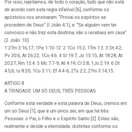
Por isso, rejeitamos, de todo o coração, tudo que não está
de acordo com esta regra infalível [6], conforme os
apóstolos nos ensinaram: “Provai os espíritos se
procedem de Deus” (l João 4:1), e: “Se alguém vem ter
convosco e não traz esta doutrina, não o recebais em casa”
(2 João :10).
1 2Tm 3:16,17; 1Pe 1:10-12. 2 1Co 15:2; 1Tm 1:3. 3 Dt 4:2;
Pv 30:6; At 26:22; 1Co 4:6. 4 Sl 19:7; Jo 15:15; At 18:28; At
20:27; Rm 15:4. 5 Mc 7:7-9; At 4:19; Cl 2:8; 1Jo 2:19. 6 Dt
4:5,6; Is 8:20; 1Co 3:11; Ef 4:4-6; 2Ts 2:2; 2Tm 3:14,15.
ARTIGO 8
A TRINDADE: UM SÓ DEUS, TRÊS PESSOAS
Conforme esta verdade e esta palavra de Deus, cremos em
um só Deus [1], que é um único ser, em que há três
Pessoas: o Pai, o Filho e o Espírito Santo [2]. Estas são,
realmente e desde a eternidade, distintas conforme os