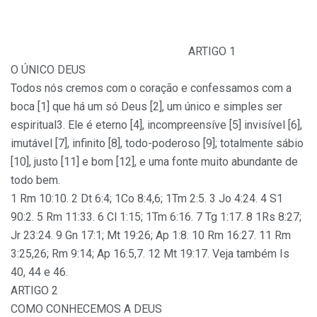
ARTIGO 1
O ÚNICO DEUS
Todos nós cremos com o coração e confessamos com a
boca [1] que há um só Deus [2], um único e simples ser
espiritual3. Ele é eterno [4], incompreensíve [5] invisível [6],
imutável [7], infinito [8], todo-poderoso [9]; totalmente sábio
[10], justo [11] e bom [12], e uma fonte muito abundante de
todo bem.
1 Rm 10:10. 2 Dt 6:4; 1Co 8:4,6; 1Tm 2:5. 3 Jo 4:24. 4 S1
90:2. 5 Rm 11:33. 6 Cl 1:15; 1Tm 6:16. 7 Tg 1:17. 8 1Rs 8:27;
Jr 23:24. 9 Gn 17:1; Mt 19:26; Ap 1:8. 10 Rm 16:27. 11 Rm
3:25,26; Rm 9:14; Ap 16:5,7. 12 Mt 19:17. Veja também Is
40, 44 e 46.
ARTIGO 2
COMO CONHECEMOS A DEUS