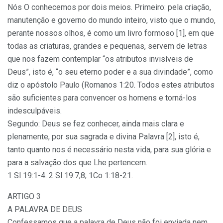
Nós O conhecemos por dois meios. Primeiro: pela criação,
manutenção e governo do mundo inteiro, visto que o mundo,
perante nossos olhos, é como um livro formoso [1], em que
todas as criaturas, grandes e pequenas, servem de letras
que nos fazem contemplar “os atributos invisíveis de
Deus”, isto é, “o seu eterno poder e a sua divindade”, como
diz o apóstolo Paulo (Romanos 1:20. Todos estes atributos
são suficientes para convencer os homens e torná-los
indesculpáveis.
Segundo: Deus se fez conhecer, ainda mais clara e
plenamente, por sua sagrada e divina Palavra [2], isto é,
tanto quanto nos é necessário nesta vida, para sua glória e
para a salvação dos que Lhe pertencem.
1 Sl 19:1-4. 2 Sl 19:7,8; 1Co 1:18-21.
ARTIGO 3
A PALAVRA DE DEUS
Confessamos que a palavra de Deus não foi enviada nem