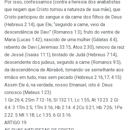
Por isso, confessamos (contra a heresia dos anabatistas
que negam que Cristo tomou a natureza de sua mãe), que
Cristo participou do sangue e da carne dos filhos de Deus
(Hebreus 2:14); que Ele, “segundo a carne, veio da
descendência de Davi” (Romanos 1:3); fruto do ventre de
Maria (Lucas 1:42); nascido de uma mulher (Gálatas 4:4);
rebento de Davi (Jeremias 33:15; Atos 2:30); renovo da raiz
de Jessé (Isaías 11:1); brotado de Judá (Hebreus 7:14);
descendente dos judeus, segundo a carne (Romanos 9:5);
da descendência de Abraão6, tornando-se semelhante aos
irmãos em tudo, mas sem pecado (Hebreus 2:16,17; 4:15).
Assim Ele é, na verdade, nosso Emanuel, isto é: Deus
conosco (Mateus 1:23).
1 Gn 26:4; 2Sm 7:12-16; Sl 132:11; Lc 1:55; At 13:23. 2 Gl
4:4. 3 1Tm 2:5; 1Tm 3:16; Hb 2:14. 4 2Co 5:21; Hb 7:26; 1Pe
2:22. 5 Mt 1:18; Lc 1:35. 6 Gl 3:16.
ARTIGO 19