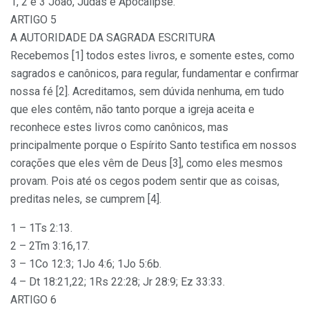
1, 2 e 3 João, Judas e Apocalipse.
ARTIGO 5
A AUTORIDADE DA SAGRADA ESCRITURA
Recebemos [1] todos estes livros, e somente estes, como
sagrados e canônicos, para regular, fundamentar e confirmar
nossa fé [2]. Acreditamos, sem dúvida nenhuma, em tudo
que eles contêm, não tanto porque a igreja aceita e
reconhece estes livros como canônicos, mas
principalmente porque o Espírito Santo testifica em nossos
corações que eles vêm de Deus [3], como eles mesmos
provam. Pois até os cegos podem sentir que as coisas,
preditas neles, se cumprem [4].
1 – 1Ts 2:13.
2 – 2Tm 3:16,17.
3 – 1Co 12:3; 1Jo 4:6; 1Jo 5:6b.
4 – Dt 18:21,22; 1Rs 22:28; Jr 28:9; Ez 33:33.
ARTIGO 6