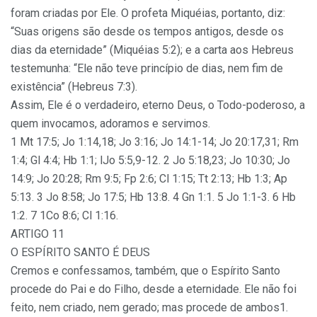
foram criadas por Ele. O profeta Miquéias, portanto, diz:
“Suas origens são desde os tempos antigos, desde os
dias da eternidade” (Miquéias 5:2); e a carta aos Hebreus
testemunha: “Ele não teve princípio de dias, nem fim de
existência” (Hebreus 7:3).
Assim, Ele é o verdadeiro, eterno Deus, o Todo-poderoso, a
quem invocamos, adoramos e servimos.
1 Mt 17:5; Jo 1:14,18; Jo 3:16; Jo 14:1-14; Jo 20:17,31; Rm
1:4; Gl 4:4; Hb 1:1; lJo 5:5,9-12. 2 Jo 5:18,23; Jo 10:30; Jo
14:9; Jo 20:28; Rm 9:5; Fp 2:6; Cl 1:15; Tt 2:13; Hb 1:3; Ap
5:13. 3 Jo 8:58; Jo 17:5; Hb 13:8. 4 Gn 1:1. 5 Jo 1:1-3. 6 Hb
1:2. 7 1Co 8:6; Cl 1:16.
ARTIGO 11
O ESPÍRITO SANTO É DEUS
Cremos e confessamos, também, que o Espírito Santo
procede do Pai e do Filho, desde a eternidade. Ele não foi
feito, nem criado, nem gerado; mas procede de ambos1.