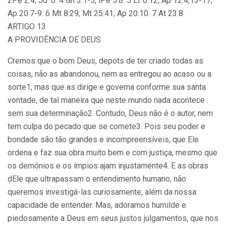
2Pe 2:4; Jd :6. 4 Gn 3:1-5; lPe 5:8. 5 Ef 6:12; Ap 12:4,13-17;
Ap 20:7-9. 6 Mt 8:29; Mt 25:41; Ap 20:10. 7 At 23:8.
ARTIGO 13
A PROVIDÊNCIA DE DEUS
Cremos que o bom Deus, depots de ter criado todas as
coisas, não as abandonou, nem as entregou ao acaso ou a
sorte1, mas que as dirige e governa conforme sua santa
vontade, de tal maneira que neste mundo nada acontece
sem sua determinação2. Contudo, Deus não é o autor, nem
tem culpa do pecado que se comete3. Pois seu poder e
bondade são tão grandes e incompreensíveis, que Ele
ordena e faz sua obra muito bem e com justiça, mesmo que
os demónios e os ímpios ajam injustamente4. E as obras
dEle que ultrapassam o entendimento humano, não
queremos investigá-las curiosamente, além da nossa
capacidade de entender. Mas, adoramos humilde e
piedosamente a Deus em seus justos julgamentos, que nos