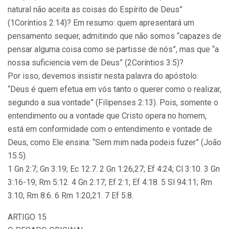
natural não aceita as coisas do Espírito de Deus”
(1Coríntios 2:14)? Em resumo: quem apresentará um
pensamento sequer, admitindo que não somos “capazes de
pensar alguma coisa como se partisse de nós”, mas que “a
nossa suficiencia vem de Deus” (2Coríntios 3:5)?
Por isso, devemos insistir nesta palavra do apóstolo:
“Deus é quem efetua em vós tanto o querer como o realizar,
segundo a sua vontade” (Filipenses 2:13). Pois, somente o
entendimento ou a vontade que Cristo opera no homem,
está em conformidade com o entendimento e vontade de
Deus, como Ele ensina: “Sem mim nada podeis fuzer” (João
15:5).
1 Gn 2:7; Gn 3:19; Ec 12:7. 2 Gn 1:26,27; Ef 4:24; Cl 3:10. 3 Gn
3:16-19; Rm 5:12. 4 Gn 2:17; Ef 2:1; Ef 4:18. 5 Sl 94:11; Rm
3:10; Rm 8:6. 6 Rm 1:20,21. 7 Ef 5:8.
ARTIGO 15