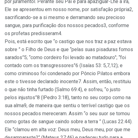
por juramentol. Perante seu Pai e para apaziguar-Lhe a ira,
Ele se apresentou em nosso nome, por satisfação própria2,
sacrificando-se a si mesmo e derramando seu precioso
sangue, para purificação dos nossos pecados3, conforme
os profetas predisseram4.
Pois, está escrito que “o castigo que nos traz a paz estava
sobre ” o Filho de Deus e que “pelas suas pisaduras fomos
sarados”5; “como cordeiro foi levado ao matadouro”; “foi
contado com os transgressores”6 (Isaías 53: 5,7,12); e
como criminoso foi condenado por Pôncio Pilatos embora
este o tivesse declarado inocente7. Assim, então, restituiu
o que não tinha furtado (Salmo 69:4), e sofreu, “o justo
pelos injustos”8 (lPedro 3:18), tanto no seu corpo como na
sua alma9, de maneira que sentiu o terrível castigo que os
nossos pecados mereceram. Assim “o seu suor se tornou
como gotas de sangue caindo sobre a terra ” (Lucas 22:44).
Ele “clamou em alta voz: Deus meu, Deus meu, por que me
desamparaste?” (Mateus 27:46) e padeceu tudo para a