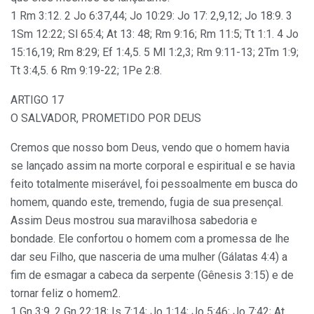
1 Rm 3:12. 2 Jo 6:37,44; Jo 10:29: Jo 17: 2,9,12; Jo 18:9. 3
1Sm 12:22; Sl 65:4; At 13: 48; Rm 9:16; Rm 11:5; Tt 1:1. 4 Jo
15:16,19; Rm 8:29; Ef 1:4,5. 5 Ml 1:2,3; Rm 9:11-13; 2Tm 1:9;
Tt 3:4,5. 6 Rm 9:19-22; 1Pe 2:8.
ARTIGO 17
O SALVADOR, PROMETIDO POR DEUS
Cremos que nosso bom Deus, vendo que o homem havia
se lançado assim na morte corporal e espiritual e se havia
feito totalmente miserável, foi pessoalmente em busca do
homem, quando este, tremendo, fugia de sua presençal.
Assim Deus mostrou sua maravilhosa sabedoria e
bondade. Ele confortou o homem com a promessa de lhe
dar seu Filho, que nasceria de uma mulher (Gálatas 4:4) a
fim de esmagar a cabeca da serpente (Gênesis 3:15) e de
tornar feliz o homem2.
1 Gn 3:9. 2 Gn 22:18; Is 7:14; Jo 1:14; Jo 5:46; Jo 7:42; At