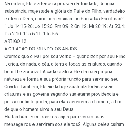
Na ordem, Ele é a terceira pessoa da Trindade, de igual
substância, majestade e glória do Pai e do Filho, verdadeiro
e eterno Deus, como nos ensinam as Sagradas Escrituras2.
1 Jo 14:15-26; Jo 15:26; Rm 8:9. 2 Gn 1:2; Mt 28:19; At 5:3,4;
lCo 2:10; 1Co 6:11; 1Jo 5:6.
ARTIGO 12
A CRIACAO DO MUNDO; OS ANJOS
Cremos que o Pai, por seu Verbo – quer dizer: por seu Filho
-, criou, do nada, o céu, a terra e todas as criaturas, quando
bem Lhe aprouvel. A cada criatura Ele deu sua própria
natureza e forma e sua própria função para servir ao seu
Criador. Também, Ele ainda hoje sustenta todas essas
criaturas e as governa segundo sua eterna providencia e
por seu infinito poder, para elas servirem ao homem, a fim
de que o homem sirva a seu Deus.
Ele também criou bons os anjos para serem seus
mensageiros e servirem aos eleitos2. Alguns deles caíram