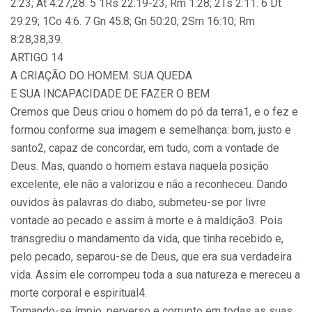
2:23; At 4:27,28. 5 1Rs 22:19-23; Rm 1:28; 2Ts 2:11. 6 Dt
29:29; 1Co 4:6. 7 Gn 45:8; Gn 50:20; 2Sm 16:10; Rm
8:28,38,39.
ARTIGO 14
A CRIAÇÃO DO HOMEM. SUA QUEDA
E SUA INCAPACIDADE DE FAZER O BEM
Cremos que Deus criou o homem do pó da terra1, e o fez e
formou conforme sua imagem e semelhança: bom, justo e
santo2, capaz de concordar, em tudo, com a vontade de
Deus. Mas, quando o homem estava naquela posição
excelente, ele não a valorizou e não a reconheceu. Dando
ouvidos às palavras do diabo, submeteu-se por livre
vontade ao pecado e assim à morte e à maldição3. Pois
transgrediu o mandamento da vida, que tinha recebido e,
pelo pecado, separou-se de Deus, que era sua verdadeira
vida. Assim ele corrompeu toda a sua natureza e mereceu a
morte corporal e espiritual4.
Tornando-se ímpio, perverso e corrupto em todas as suas