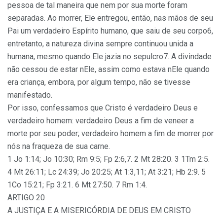
pessoa de tal maneira que nem por sua morte foram
separadas. Ao morrer, Ele entregou, então, nas mãos de seu
Pai um verdadeiro Espírito humano, que saiu de seu corpo6,
entretanto, a natureza divina sempre continuou unida a
humana, mesmo quando Ele jazia no sepulcro7. A divindade
não cessou de estar nEle, assim como estava nEle quando
era criança, embora, por algum tempo, não se tivesse
manifestado.
Por isso, confessamos que Cristo é verdadeiro Deus e
verdadeiro homem: verdadeiro Deus a fim de veneer a
morte por seu poder; verdadeiro homem a fim de morrer por
nós na fraqueza de sua carne.
1 Jo 1:14; Jo 10:30; Rm 9:5; Fp 2:6,7. 2 Mt 28:20. 3 1Tm 2:5.
4 Mt 26:11; Lc 24:39; Jo 20:25; At 1:3,11; At 3:21; Hb 2:9. 5
1Co 15:21; Fp 3:21. 6 Mt 27:50. 7 Rm 1:4.
ARTIGO 20
A JUSTIÇA E A MISERICÓRDIA DE DEUS EM CRISTO