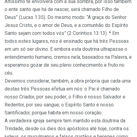
Altíssimo te envolverá com a sua sombra; por isso também
o ente santo que há de nascer, será chamado Filho de
Deus” (Lucas 1:35). Do mesmo modo: “A graça do Senhor
Jesus Cristo, e o amor de Deus, e a comunhão do Espírito
Santo sejam com todos vós” (2 Coríntios 13:13). * Em
todos estes lugares, nos é ensinado que há três Pessoas
em um só ser divino. E embora esta doutrina ultrapasse o
entendimento humano, cremos nela, baseados na Palavra, e
esperamos gozar de seu pleno conhecimento e fruto no
céu.
Devemos considerar, também, a obra própria que cada uma
destas três Pessoas efetua em nós: o Pai é chamado
nosso Criador, por seu poder; o Filho é nosso Salvador e
Redentor, por seu sangue; o Espírito Santo é nosso
Santificador, porque habita em nosso coração.
A verdadeira igreja sempre tem mantido esta doutrina da
Trindade, desde os dies dos apóstolos até hoje, contra os
judeus, os muçulmanos e falsos cristãos e hereges como