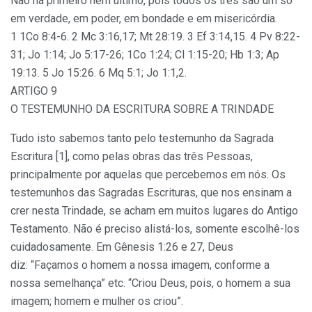
Não há primeiro nem último, pois todos os três são um só
em verdade, em poder, em bondade e em misericórdia.
1 1Co 8:4-6. 2 Mc 3:16,17; Mt 28:19. 3 Ef 3:14,15. 4 Pv 8:22-
31; Jo 1:14; Jo 5:17-26; 1Co 1:24; Cl 1:15-20; Hb 1:3; Ap
19:13. 5 Jo 15:26. 6 Mq 5:1; Jo 1:1,2.
ARTIGO 9
O TESTEMUNHO DA ESCRITURA SOBRE A TRINDADE
Tudo isto sabemos tanto pelo testemunho da Sagrada
Escritura [1], como pelas obras das três Pessoas,
principalmente por aquelas que percebemos em nós. Os
testemunhos das Sagradas Escrituras, que nos ensinam a
crer nesta Trindade, se acham em muitos lugares do Antigo
Testamento. Não é preciso alistá-los, somente escolhê-los
cuidadosamente. Em Gênesis 1:26 e 27, Deus
diz: “Façamos o homem a nossa imagem, conforme a
nossa semelhança” etc. “Criou Deus, pois, o homem a sua
imagem; homem e mulher os criou”.