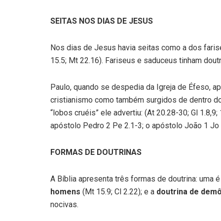
SEITAS NOS DIAS DE JESUS
Nos dias de Jesus havia seitas como a dos farise
15.5; Mt 22.16). Fariseus e saduceus tinham dou
Paulo, quando se despedia da Igreja de Éfeso, ap
cristianismo como também surgidos de dentro do
“lobos cruéis” ele advertiu: (At 20.28-30; Gl 1.8,
apóstolo Pedro 2 Pe 2.1-3; o apóstolo João 1 Jo
FORMAS DE DOUTRINAS
A Bíblia apresenta três formas de doutrina: uma é
homens
(Mt 15.9; Cl 2.22); e a
doutrina de
demô
nocivas.