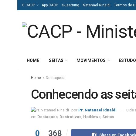
O CACP
App CACP
e-Learning
Natanael Rinaldi
Termos de U
HOME
SEITAS
MOVIMENTOS
ESTUDO
Home
Destaques
Conhecendo as seit
por
Pr. Natanael Rinaldi
8 de 
em
Destaques
,
Destrutivas
,
HotNews
,
Seitas
0
368
Share on Faceboo