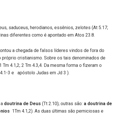
us, saduceus, herodianos, essênios, zelotes (At 5.17;
trinas diferentes como é apontado em Atos 23.8.
ontou a chegada de falsos líderes vindos de fora do
 próprio cristianismo. Sobre os tais denominados de
9; 1 Tm 4.1,2; 2 Tm 4.3,4. Da mesma forma o fizeram o
 4.1-3 e apóstolo Judas em Jd 3 ).
 a
doutrina de Deus
(Tt 2.10); outras são:
a doutrina de
nios
1Tm 4.1,2). As duas últimas são perniciosas e