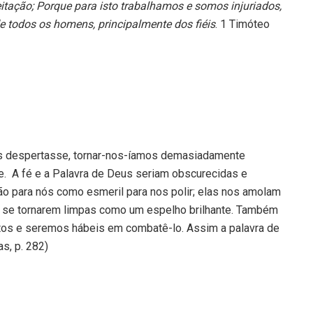
aceitação; Porque para isto trabalhamos e somos injuriados,
e todos os homens, principalmente dos fiéis
. 1 Timóteo
os despertasse, tornar-nos-íamos demasiadamente
e. A fé e a Palavra de Deus seriam obscurecidas e
ão para nós como esmeril para nos polir; elas nos amolam
ra se tornarem limpas como um espelho brilhante. Também
os e seremos hábeis em combatê-lo. Assim a palavra de
s, p. 282)