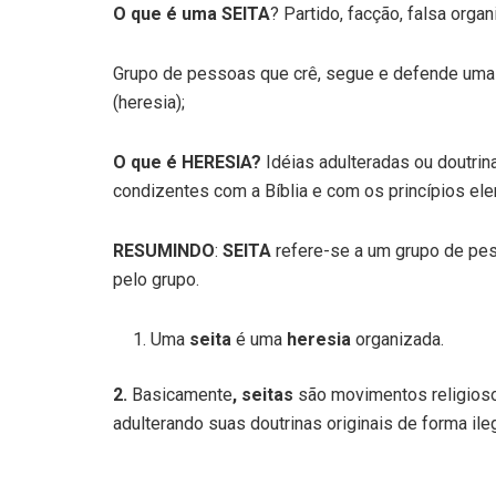
O que é uma SEITA
? Partido, facção, falsa organ
Grupo de pessoas que crê, segue e defende uma 
(heresia);
O que é HERESIA?
Idéias adulteradas ou doutrina
condizentes com a Bíblia e com os princípios el
RESUMINDO
:
SEITA
refere-se a um grupo de pe
pelo grupo.
Uma
seita
é uma
heresia
organizada.
2.
Basicamente
, seitas
são movimentos religioso
adulterando suas doutrinas originais de forma il