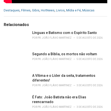
C
Destaques
,
Filmes
,
Gibis
,
HotNews
,
Livros
,
Mídia e Fé
,
Músicas
a
t
e
Relacionados
g
o
Línguas e Batismo com o Espírito Santo
r
POR
PR. JOÃO FLÁVIO MARTINEZ
5 DE AGOSTO DE 2026
i
e
s
Segundo a Bíblia, os mortos não voltam
:
POR
PR. JOÃO FLÁVIO MARTINEZ
5 DE AGOSTO DE 2026
A Vítima e o Líder da seita, tratamentos
diferentes!
POR
PR. JOÃO FLÁVIO MARTINEZ
3 DE AGOSTO DE 2026
É Fato: João Batista não era Elias
reencarnado
POR
PR. JOÃO FLÁVIO MARTINEZ
3 DE AGOSTO DE 2026