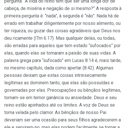
pergunta. “A vida do reino tem que ser uma longa dor de
cabeça, de miséria e negação de si mesmo?” A resposta à
primeira pergunta é: “nada”, à segunda é “não”. Nada há de
errado em trabalhar diligentemente por nosso alimento, ou
ter riqueza, ou gozar das coisas agradáveis que Deus nos
deu ricamente (ITm 6.17). Mas qualquer delas, ou todas,
são erradas para aqueles que tem estado “sufocados” por
elas, quando elas se tornaram a paixão de suas vidas. A
palavra grega para “sufocado” em Lucas 8.14 é, mais tarde,
no mesmo capítulo, dada como apertar (8.42). Algumas
pessoas deixam que estas coisas intrinsecamente
legítimas as dominem tanto, que elas são possuídas e
governadas por elas. Preocupações ou bênçãos legítimas,
tornam-se em temor ganância ou ansiedade. Deus e seu
reino estão apinhados até os limites. A voz de Deus se
torna velada pelo clamor. As bênçãos de nosso Pai
deveriam ser uma ocasião para seus filhos agradecerem a
ele e servirem-no, mas elas podem facilmente se tornar a