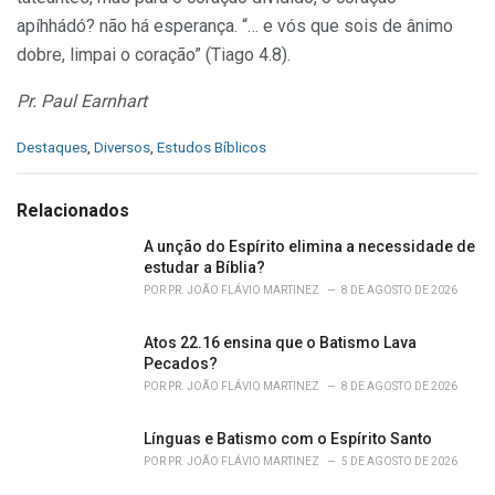
apíhhádó? não há esperança. “… e vós que sois de ânimo
dobre, limpai o coração” (Tiago 4.8).
Pr. Paul Earnhart
C
Destaques
,
Diversos
,
Estudos Bíblicos
a
t
e
Relacionados
g
o
A unção do Espírito elimina a necessidade de
r
estudar a Bíblia?
i
POR
PR. JOÃO FLÁVIO MARTINEZ
8 DE AGOSTO DE 2026
e
s
Atos 22.16 ensina que o Batismo Lava
:
Pecados?
POR
PR. JOÃO FLÁVIO MARTINEZ
8 DE AGOSTO DE 2026
Línguas e Batismo com o Espírito Santo
POR
PR. JOÃO FLÁVIO MARTINEZ
5 DE AGOSTO DE 2026