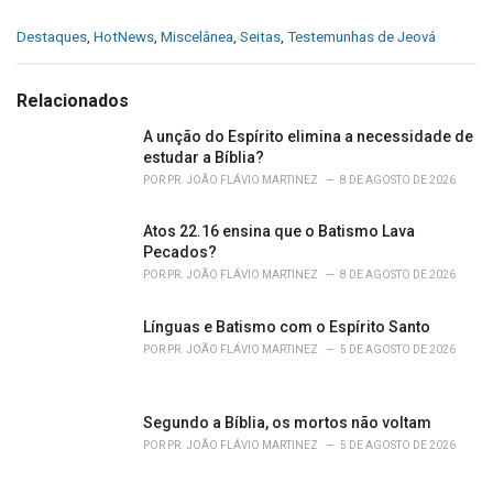
C
Destaques
,
HotNews
,
Miscelânea
,
Seitas
,
Testemunhas de Jeová
a
t
e
Relacionados
g
o
A unção do Espírito elimina a necessidade de
r
estudar a Bíblia?
i
POR
PR. JOÃO FLÁVIO MARTINEZ
8 DE AGOSTO DE 2026
e
s
Atos 22.16 ensina que o Batismo Lava
:
Pecados?
POR
PR. JOÃO FLÁVIO MARTINEZ
8 DE AGOSTO DE 2026
Línguas e Batismo com o Espírito Santo
POR
PR. JOÃO FLÁVIO MARTINEZ
5 DE AGOSTO DE 2026
Segundo a Bíblia, os mortos não voltam
POR
PR. JOÃO FLÁVIO MARTINEZ
5 DE AGOSTO DE 2026