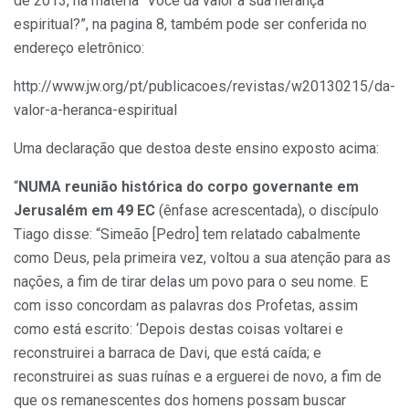
de 2013, na matéria “Você dá valor a sua herança
espiritual?”, na pagina 8, também pode ser conferida no
endereço eletrônico:
http://www.jw.org/pt/publicacoes/revistas/w20130215/da-
valor-a-heranca-espiritual
Uma declaração que destoa deste ensino exposto acima:
“
NUMA reunião histórica do corpo governante em
Jerusalém em 49 EC
(ênfase acrescentada), o discípulo
Tiago disse: “Simeão [Pedro] tem relatado cabalmente
como Deus, pela primeira vez, voltou a sua atenção para as
nações, a fim de tirar delas um povo para o seu nome. E
com isso concordam as palavras dos Profetas, assim
como está escrito: ‘Depois destas coisas voltarei e
reconstruirei a barraca de Davi, que está caída; e
reconstruirei as suas ruínas e a erguerei de novo, a fim de
que os remanescentes dos homens possam buscar